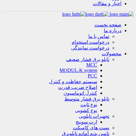
اخبار و مقالات
صفحه نخست
درباره ما
تماس با ما
درخواست استخدام
درخواست نمایندگی
محصولات
تابلو برق فشار ضعیف
MCC
MODUL-K system
PCC
سیستم حفاظت و کنترل
اصلاح ضریب قدرت
کنترل اتوماسیون
تابلو برق فشار متوسط
نوع ثابت
نوع کشویی
تجهیزات تابلویی
ارت سوییچ
پست های کامپکت
تامین بدنه آماده تابلوبرق