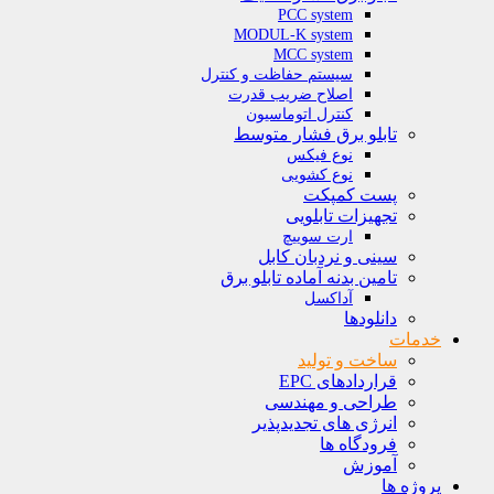
PCC system
MODUL-K system
MCC system
سیستم حفاظت و کنترل
اصلاح ضریب قدرت
کنترل اتوماسیون
تابلو برق فشار متوسط
نوع فیکس
نوع کشویی
پست کمپکت
تجهیزات تابلویی
ارت سوییچ
سینی و نردبان کابل
تامین بدنه آماده تابلو برق
آداکسل
دانلودها
خدمات
ساخت و تولید
قراردادهای EPC
طراحی و مهندسی
انرژی های تجدیدپذیر
فرودگاه ها
آموزش
پروژه ها