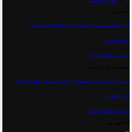
تجهیزات تابلویی
دفتر مرکزی
کرج، عظیمیه. بولوار 45 متری کاج، پلاک 199، واحد 1 و 3
02634156000
info@adakbn-co.com
دپارتمان فروش و بازاریابی
تهران بزرگراه اشرفی اصفهانی ، خیابان مخبری، پلاک 10 واحد 6
02144491255
sales@adakbn-co.com
آداک بهین نیرو