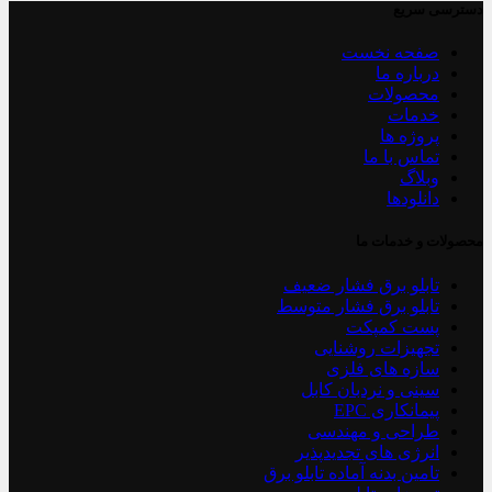
دسترسی سریع
صفحه نخست
درباره ما
محصولات
خدمات
پروژه ها
تماس با ما
وبلاگ
دانلودها
محصولات و خدمات ما
تابلو برق فشار ضعیف
تابلو برق فشار متوسط
پست کمپکت
تجهیزات روشنایی
سازه های فلزی
سینی و نردبان کابل
پیمانکاری EPC
طراحی و مهندسی
انرژی های تجدیدپذیر
تامین بدنه آماده تابلو برق