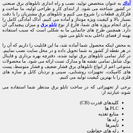
آداك
به عنوان متخصص تولید، نصب و راه اندازی تابلوهای برق صنعتی
در کشور شناخته می شود. از ابتدای کار و طراحی اولیه، ما ساخت و
فلزکاری قطعات را شروع می کنیم و تابلوهای برق مشتریان را با دقت
بسیار بالا و کیفیت ویژه مونتاژ و آماده می کنیم. آداک آمادگی کامل را
برای انجام پروژه های شما، فارغ از نوع
تابلو برق
و میزان پیچیدگی آن
دارد. همچنین طرح های جانمایی ما به شکلی است که سبب استفاده
بهینه از فضای داخلی بدنه تابلو می شود.
به محض اینکه محصول شما آماده شد، ما این قابلیت را داریم که آن را
در هر نقطه از کشور به شما تحویل داده و در محل سایت نصب نماییم.
در کنار تمامی تابلوهای برق تولید شده، دفترچه بهره برداری و فاینال
بوک شامل تمامی نقشه ها و مدارک تست ارائه می شود. ما محصولات
متنوعی اعم از انواع تابلوهای برق فشار ضعیف و فشار متوسط، پست
های کامپکت، تجهیزات روشنایی، سینی و نردبان کابل و سازه های
فلزی را با بهترین کیفیت تولید می کنیم.
برخی از تجهیزاتی که در ساخت تابلو برق مدنظر شما استفاده می
شوند عبارتند از:
کلیدهای قدرت (CB)
PLC ها
منابع تغذیه
رله ها
تایمرها
رله های حفاظت