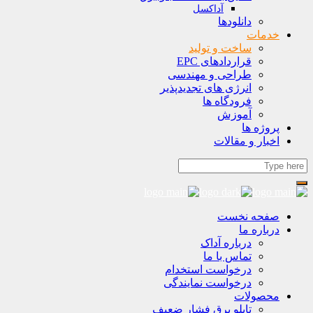
آداکسل
دانلودها
خدمات
ساخت و تولید
قراردادهای EPC
طراحی و مهندسی
انرژی های تجدیدپذیر
فرودگاه ها
آموزش
پروژه ها
اخبار و مقالات
صفحه نخست
درباره ما
درباره آداک
تماس با ما
درخواست استخدام
درخواست نمایندگی
محصولات
تابلو برق فشار ضعیف