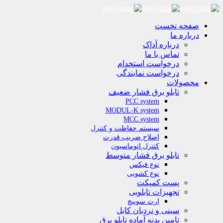
صفحه نخست
درباره ما
درباره آداک
تماس با ما
درخواست استخدام
درخواست نمایندگی
محصولات
تابلو برق فشار ضعیف
PCC system
MODUL-K system
MCC system
سیستم حفاظت و کنترل
اصلاح ضریب قدرت
کنترل اتوماسیون
تابلو برق فشار متوسط
نوع فیکس
نوع کشویی
پست کمپکت
تجهیزات تابلویی
ارت سوییچ
سینی و نردبان کابل
تامین بدنه آماده تابلو برق