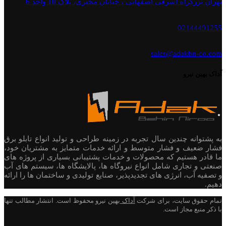
تهران بزرگراه اشرفی اصفهانی ، خیابان مخبری، پلاک 10 واحد 6
02144491255
sales@adakbn-co.com
آداک بهین نیرو
به پشتوانه چندین سال تجربه در زمینه طراحی و تولید انواع تابلو برق
فشار ضعیف و فشار متوسط و ارائه خدمات متمایز به مشتریان خود،
ما قادر هستیم که محصولات و خدمات پشتیبانی بسیاری از پروژه های
صنعتی و تجاری شامل انواع نیروگاه ها، پالایشگاه ها، سیستم های آب
و تصفیه آب، انرژی های تجدیدپذیر، صنایع تولیدی و ساختمان ها را ارائه
دهیم.
تمام حقوق سایت، برای شرکت
آداک
بهین نیرو محفوظ است. انتشار مطالب تنها
با ذکر منبع مجاز است.