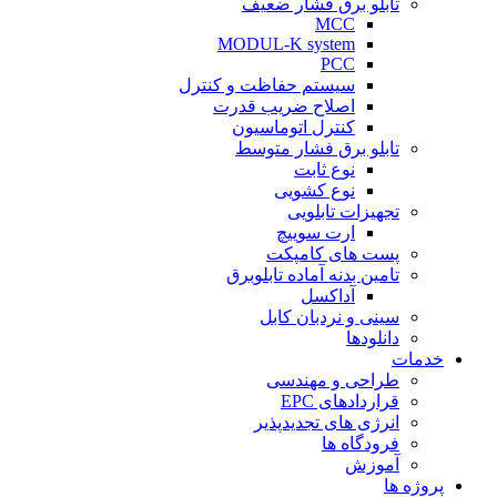
تابلو برق فشار ضعیف
MCC
MODUL-K system
PCC
سیستم حفاظت و کنترل
اصلاح ضریب قدرت
کنترل اتوماسیون
تابلو برق فشار متوسط
نوع ثابت
نوع کشویی
تجهیزات تابلویی
ارت سوییچ
پست های کامپکت
تامین بدنه آماده تابلوبرق
آداکسل
سینی و نردبان کابل
دانلودها
خدمات
طراحی و مهندسی
قراردادهای EPC
انرژی های تجدیدپذیر
فرودگاه ها
آموزش
پروژه ها