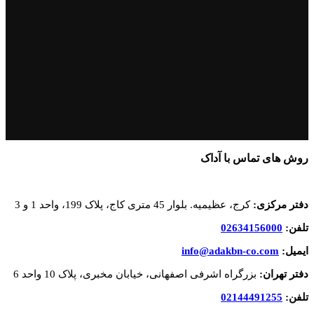
روش های تماس با آداک
دفتر مرکزی:
کرج، عظیمیه. بلوار 45 متری کاج، پلاک 199، واحد 1 و 3
تلفن:
02634156000
ایمیل:
info@adakbn-co.com
دفتر تهران:
بزرگراه اشرفی اصفهانی، خیابان مخبری، پلاک 10 واحد 6
تلفن:
02144491255