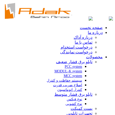
صفحه نخست
درباره ما
درباره آداک
تماس با ما
درخواست استخدام
درخواست نمایندگی
محصولات
تابلو برق فشار ضعیف
PCC system
MODUL-K system
MCC system
سیستم حفاظت و کنترل
اصلاح ضریب قدرت
کنترل اتوماسیون
تابلو برق فشار متوسط
نوع فیکس
نوع کشویی
پست کمپکت
تجهیزات تابلویی