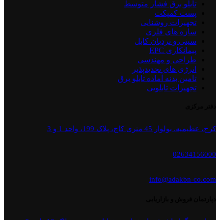
تابلو برق فشار متوسط
پست کمپکت
تجهیزات روشنایی
سازه های فلزی
سینی و نردبان کابل
پیمانکاری EPC
طراحی و مهندسی
انرژی های تجدیدپذیر
تامین بدنه آماده تابلو برق
تجهیزات تابلویی
دفتر مرکزی
کرج، عظیمیه. بولوار 45 متری کاج، پلاک 199، واحد 1 و 3
02634156000
info@adakbn-co.com
دپارتمان فروش و بازاریابی