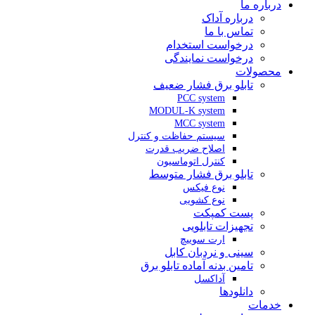
درباره ما
درباره آداک
تماس با ما
درخواست استخدام
درخواست نمایندگی
محصولات
تابلو برق فشار ضعیف
PCC system
MODUL-K system
MCC system
سیستم حفاظت و کنترل
اصلاح ضریب قدرت
کنترل اتوماسیون
تابلو برق فشار متوسط
نوع فیکس
نوع کشویی
پست کمپکت
تجهیزات تابلویی
ارت سوییچ
سینی و نردبان کابل
تامین بدنه آماده تابلو برق
آداکسل
دانلودها
خدمات