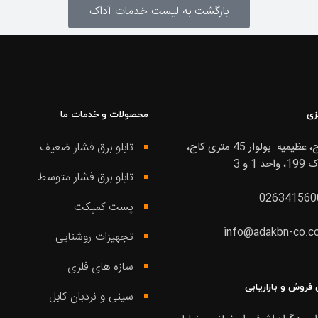
بازگشت به لیست خدمات آداک
زی
محصولات و خدمات ما
کرج، عظیمیه. بولوار 45 متری کاج،
تابلو برق فشار ضعیف
واحد 1 و 3
تابلو برق فشار متوسط
026341560
پست کمپکت
info@adakbn-co.c
تجهیزات روشنایی
سازه های فلزی
 فروش و بازاریابی
سینی و نردبان کابل