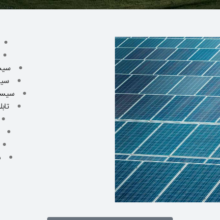
سیس
سیس
سیست
تابلو MV کشوی
س