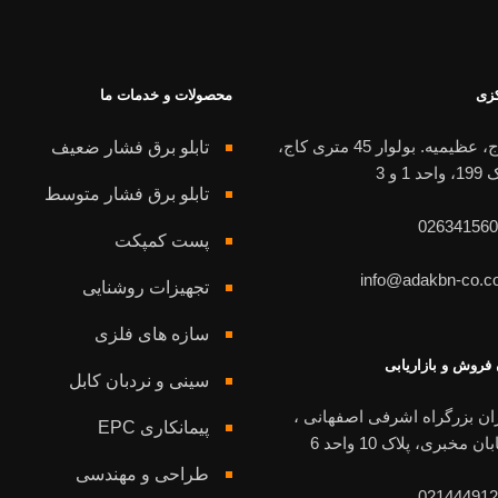
کزی
محصولات و خدمات ما
کرج، عظیمیه. بولوار 45 متری کاج،
تابلو برق فشار ضعیف
احد 1 و 3
تابلو برق فشار متوسط
026341560
پست کمپکت
info@adakbn-co.c
تجهیزات روشنایی
سازه های فلزی
 فروش و بازاریابی
سینی و نردبان کابل
ان بزرگراه اشرفی اصفهانی ،
پیمانکاری EPC
ان مخبری، پلاک 10 واحد 6
طراحی و مهندسی
021444912