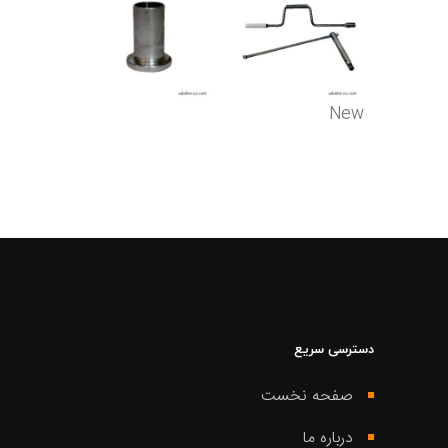
500,000
تومان
New
دسترسی سریع
صفحه نخست
درباره ما