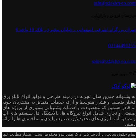
info@adakbn-co.com
دپارتمان فروش و بازاریابی
تهران بزرگراه اشرفی اصفهانی ، خیابان مخبری، پلاک 10 واحد 6
02144491255
sales@adakbn-co.com
آداک بهین نیرو
به پشتوانه چندین سال تجربه در زمینه طراحی و تولید انواع تابلو برق
فشار ضعیف و فشار متوسط و ارائه خدمات متمایز به مشتریان خود،
ما قادر هستیم که محصولات و خدمات پشتیبانی بسیاری از پروژه های
صنعتی و تجاری شامل انواع نیروگاه ها، پالایشگاه ها، سیستم های آب
و تصفیه آب، انرژی های تجدیدپذیر، صنایع تولیدی و ساختمان ها را ارائه
دهیم.
تمام حقوق سایت، برای شرکت
آداک
بهین نیرو محفوظ است. انتشار مطالب تنها