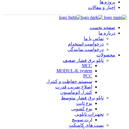
پروژه ها
اخبار و مقالات
صفحه نخست
درباره ما
تماس با ما
درخواست استخدام
درخواست نمایندگی
محصولات
تابلو برق فشار ضعیف
MCC
MODUL-K system
PCC
سیستم حفاظت و کنترل
اصلاح ضریب قدرت
کنترل اتوماسیون
تابلو برق فشار متوسط
نوع ثابت
نوع کشویی
تجهیزات تابلویی
ارت سوییچ
پست های کامپکت