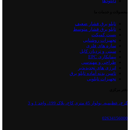
دانلودها
محصولات و خدمات ما
تابلو برق فشار ضعیف
تابلو برق فشار متوسط
پست کمپکت
تجهیزات روشنایی
سازه های فلزی
سینی و نردبان کابل
پیمانکاری EPC
طراحی و مهندسی
انرژی های تجدیدپذیر
تامین بدنه آماده تابلو برق
تجهیزات تابلویی
دفتر مرکزی
کرج، عظیمیه. بولوار 45 متری کاج، پلاک 199، واحد 1 و 3
02634156000