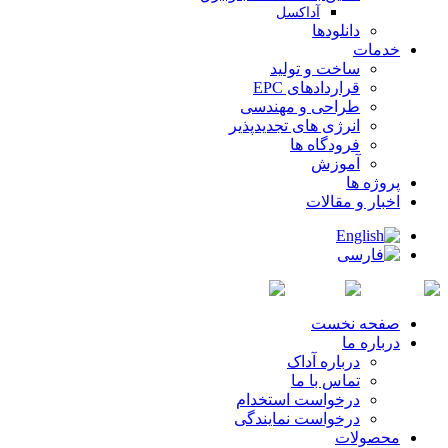
آداکسل
دانلودها
خدمات
ساخت و تولید
قراردادهای EPC
طراحی و مهندسی
انرژی های تجدیدپذیر
فرودگاه ها
آموزش
پروژه ها
اخبار و مقالات
صفحه نخست
درباره ما
درباره آداک
تماس با ما
درخواست استخدام
درخواست نمایندگی
محصولات