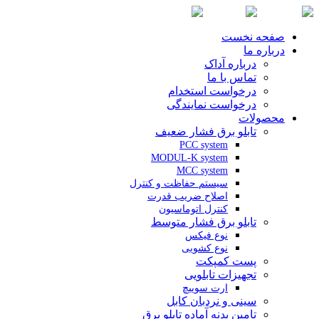
صفحه نخست
درباره ما
درباره آداک
تماس با ما
درخواست استخدام
درخواست نمایندگی
محصولات
تابلو برق فشار ضعیف
PCC system
MODUL-K system
MCC system
سیستم حفاظت و کنترل
اصلاح ضریب قدرت
کنترل اتوماسیون
تابلو برق فشار متوسط
نوع فیکس
نوع کشویی
پست کمپکت
تجهیزات تابلویی
ارت سوییچ
سینی و نردبان کابل
تامین بدنه آماده تابلو برق