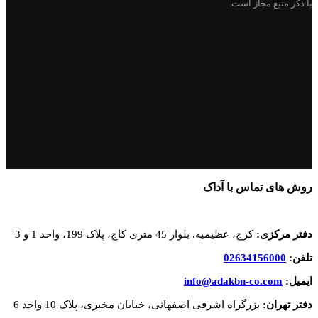
با ذکر منبع مجاز است.
روش های تماس با آداک
دفتر مرکزی:
کرج، عظیمیه. بلوار 45 متری کاج، پلاک 199، واحد 1 و 3
تلفن:
02634156000
ایمیل:
info@adakbn-co.com
دفتر تهران:
بزرگراه اشرفی اصفهانی، خیابان مخبری، پلاک 10 واحد 6