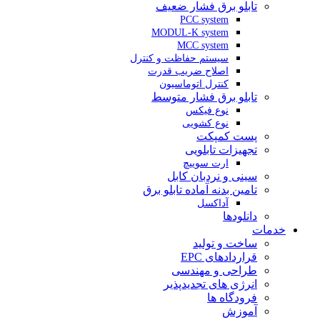
تابلو برق فشار ضعیف
PCC system
MODUL-K system
MCC system
سیستم حفاظت و کنترل
اصلاح ضریب قدرت
کنترل اتوماسیون
تابلو برق فشار متوسط
نوع فیکس
نوع کشویی
پست کمپکت
تجهیزات تابلویی
ارت سوییچ
سینی و نردبان کابل
تامین بدنه آماده تابلو برق
آداکسل
دانلودها
خدمات
ساخت و تولید
قراردادهای EPC
طراحی و مهندسی
انرژی های تجدیدپذیر
فرودگاه ها
آموزش