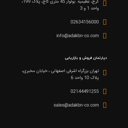
کرج، عظیمیه. بولوار 45 متری کاج، پلاک 199،
واحد 1 و 3
02634156000
info@adakbn-co.com
دپارتمان فروش و بازاریابی
تهران بزرگراه اشرفی اصفهانی ، خیابان مخبری،
پلاک 10 واحد 6
02144491255
sales@adakbn-co.com