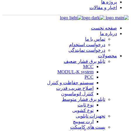
پروژه ها
اخبار و مقالات
صفحه نخست
درباره ما
تماس با ما
درخواست استخدام
درخواست نمایندگی
محصولات
تابلو برق فشار ضعیف
MCC
MODUL-K system
PCC
سیستم حفاظت و کنترل
اصلاح ضریب قدرت
کنترل اتوماسیون
تابلو برق فشار متوسط
نوع ثابت
نوع کشویی
تجهیزات تابلویی
ارت سوییچ
پست های کامپکت