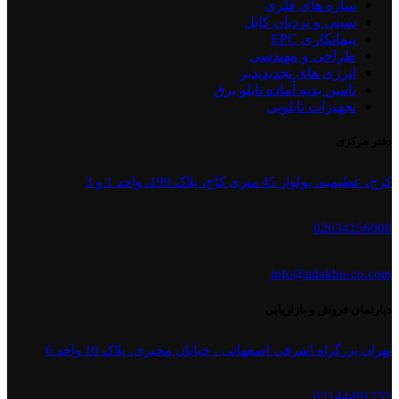
سازه های فلزی
سینی و نردبان کابل
پیمانکاری EPC
طراحی و مهندسی
انرژی های تجدیدپذیر
تامین بدنه آماده تابلو برق
تجهیزات تابلویی
دفتر مرکزی
کرج، عظیمیه. بولوار 45 متری کاج، پلاک 199، واحد 1 و 3
02634156000
info@adakbn-co.com
دپارتمان فروش و بازاریابی
تهران بزرگراه اشرفی اصفهانی ، خیابان مخبری، پلاک 10 واحد 6
02144491255