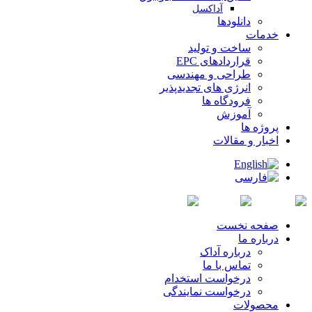
آداکسل
دانلودها
خدمات
ساخت و تولید
قراردادهای EPC
طراحی و مهندسی
انرژی های تجدیدپذیر
فرودگاه ها
آموزش
پروژه ها
اخبار و مقالات
صفحه نخست
درباره ما
درباره آداک
تماس با ما
درخواست استخدام
درخواست نمایندگی
محصولات