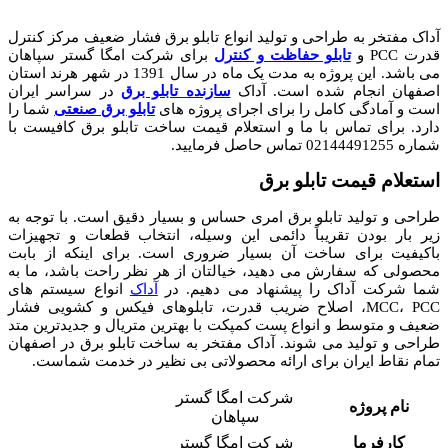
آداک مفتخر به طراحی و تولید انواع تابلو برق فشار ضعیف مرکز کنترل
قدرت PCC و
تابلو حفاظت و کنترل
برای شرکت امگا گستر سپاهان
می باشد. این پروژه به مدت یک ماه در سال 1391 در شهر هرند استان
اصفهان انجام شده است. آداک
سازنده تابلو برق
در سراسر ایران
است و آمادگی کامل را برای اجرای پروژه های
تابلو برق صنعتی
شما را
دارد. برای تماس با ما و استعلام قیمت ساخت تابلو برق کافیست با
شماره 02144491255 تماس حاصل فرمایید.
استعلام قیمت تابلو برق
طراحی و تولید تابلو برق امری حساس و بسیار دقیق است. با توجه به
زیر بار بودن تقریباً دائمی این وسیله، انتخاب قطعات و تجهیزات
باکیفیت برای ساخت آن بسیار ضروری است. برای اینکه از بابت
محصولی که سفارش می دهید، خیالتان از هر نظر راحت باشد، ما به
شما شرکت آداک را پیشنهاد می دهیم. در
آداک
انواع سیستم های
MCC، PCC، اصلاح ضریب قدرت، تابلوهای فیکس و کشویی فشار
ضعیف و متوسط و انواع پست کمپکت با بهترین متریال و جدیدترین متد
طراحی و تولید می شوند. آداک مفتخر به ساخت تابلو برق در اصفهان
تمام نقاط ایران برای ارائه محصولاتی بی نظیر در خدمت شماست.
شرکت امگا گستر
نام پروژه
سپاهان
کارفرما
شرکت امگا گستر