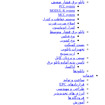
تابلو برق فشار ضعیف
PCC system
MODUL-K system
MCC system
سیستم حفاظت و کنترل
اصلاح ضریب قدرت
کنترل اتوماسیون
تابلو برق فشار متوسط
نوع فیکس
نوع کشویی
پست کمپکت
تجهیزات تابلویی
ارت سوییچ
سینی و نردبان کابل
تامین بدنه آماده تابلو برق
آداکسل
دانلودها
خدمات
ساخت و تولید
قراردادهای EPC
طراحی و مهندسی
انرژی های تجدیدپذیر
فرودگاه ها
آموزش