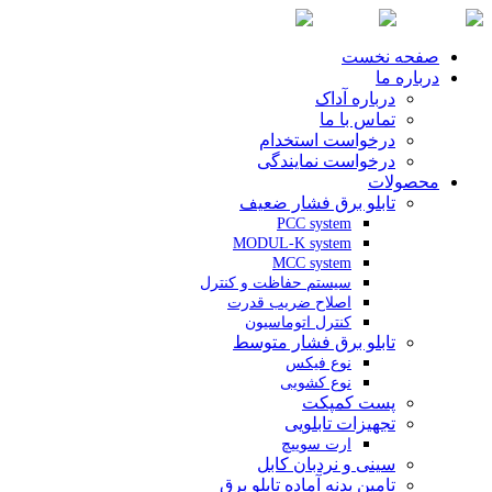
صفحه نخست
درباره ما
درباره آداک
تماس با ما
درخواست استخدام
درخواست نمایندگی
محصولات
تابلو برق فشار ضعیف
PCC system
MODUL-K system
MCC system
سیستم حفاظت و کنترل
اصلاح ضریب قدرت
کنترل اتوماسیون
تابلو برق فشار متوسط
نوع فیکس
نوع کشویی
پست کمپکت
تجهیزات تابلویی
ارت سوییچ
سینی و نردبان کابل
تامین بدنه آماده تابلو برق