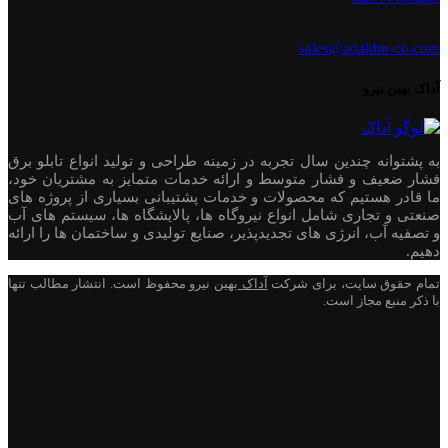
sales@adakbn-co.com
آداک بهین نیرو
به پشتوانه چندین سال تجربه در زمینه طراحی و تولید انواع تابلو برق
فشار ضعیف و فشار متوسط و ارائه خدمات متمایز به مشتریان خود،
ما قادر هستیم که محصولات و خدمات پشتیبانی بسیاری از پروژه های
صنعتی و تجاری شامل انواع نیروگاه ها، پالایشگاه ها، سیستم های آب
و تصفیه آب، انرژی های تجدیدپذیر، صنایع تولیدی و ساختمان ها را ارائه
دهیم.
تمام حقوق سایت، برای شرکت
آداک
بهین نیرو محفوظ است. انتشار مطالب تنها
با ذکر منبع مجاز است.