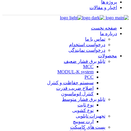
پروژه ها
اخبار و مقالات
صفحه نخست
درباره ما
تماس با ما
درخواست استخدام
درخواست نمایندگی
محصولات
تابلو برق فشار ضعیف
MCC
MODUL-K system
PCC
سیستم حفاظت و کنترل
اصلاح ضریب قدرت
کنترل اتوماسیون
تابلو برق فشار متوسط
نوع ثابت
نوع کشویی
تجهیزات تابلویی
ارت سوییچ
پست های کامپکت