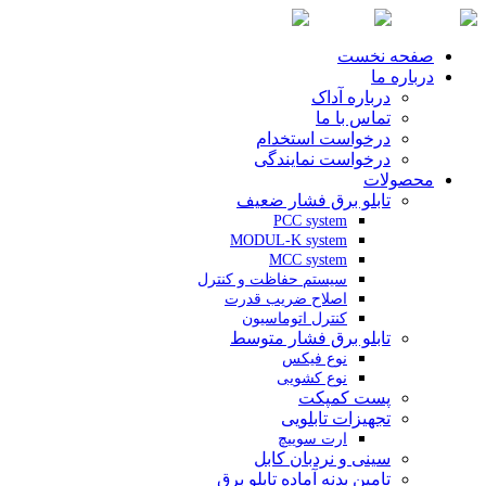
صفحه نخست
درباره ما
درباره آداک
تماس با ما
درخواست استخدام
درخواست نمایندگی
محصولات
تابلو برق فشار ضعیف
PCC system
MODUL-K system
MCC system
سیستم حفاظت و کنترل
اصلاح ضریب قدرت
کنترل اتوماسیون
تابلو برق فشار متوسط
نوع فیکس
نوع کشویی
پست کمپکت
تجهیزات تابلویی
ارت سوییچ
سینی و نردبان کابل
تامین بدنه آماده تابلو برق