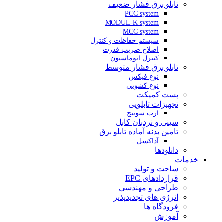
تابلو برق فشار ضعیف
PCC system
MODUL-K system
MCC system
سیستم حفاظت و کنترل
اصلاح ضریب قدرت
کنترل اتوماسیون
تابلو برق فشار متوسط
نوع فیکس
نوع کشویی
پست کمپکت
تجهیزات تابلویی
ارت سوییچ
سینی و نردبان کابل
تامین بدنه آماده تابلو برق
آداکسل
دانلودها
خدمات
ساخت و تولید
قراردادهای EPC
طراحی و مهندسی
انرژی های تجدیدپذیر
فرودگاه ها
آموزش