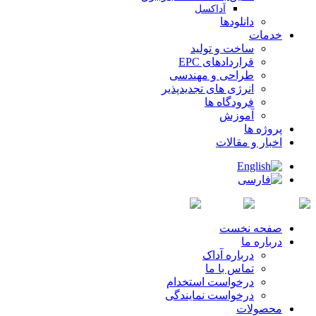
آداکسل
دانلودها
خدمات
ساخت و تولید
قراردادهای EPC
طراحی و مهندسی
انرژی های تجدیدپذیر
فرودگاه ها
آموزش
پروژه ها
اخبار و مقالات
صفحه نخست
درباره ما
درباره آداک
تماس با ما
درخواست استخدام
درخواست نمایندگی
محصولات