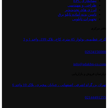
پیمانکاری EPC
طراحی و مهندسی
انرژی های تجدیدپذیر
تامین بدنه آماده تابلو برق
تجهیزات تابلویی
دفتر مرکزی
کرج، عظیمیه. بولوار 45 متری کاج، پلاک 199، واحد 1 و 3
02634156000
info@adakbn-co.com
دپارتمان فروش و بازاریابی
تهران بزرگراه اشرفی اصفهانی ، خیابان مخبری، پلاک 10 واحد 6
02144491255