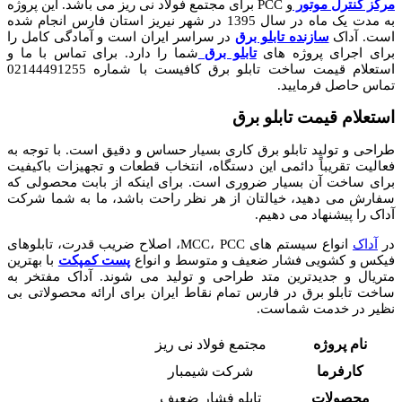
مرکز کنترل موتور
و PCC
برای مجتمع فولاد نی ریز می باشد. این پروژه
به مدت یک ماه در سال 1395 در شهر نیریز استان فارس انجام شده
است. آداک
سازنده تابلو برق
در سراسر ایران است و آمادگی کامل را
برای اجرای پروژه های
تابلو برق
شما را دارد. برای تماس با ما و
استعلام قیمت ساخت تابلو برق کافیست با شماره 02144491255
تماس حاصل فرمایید.
استعلام قیمت تابلو برق
طراحی و تولید تابلو برق کاری بسیار حساس و دقیق است. با توجه به
فعالیت تقریباً دائمی این دستگاه، انتخاب قطعات و تجهیزات باکیفیت
برای ساخت آن بسیار ضروری است. برای اینکه از بابت محصولی که
سفارش می دهید، خیالتان از هر نظر راحت باشد، ما به شما شرکت
آداک را پیشنهاد می دهیم.
در
آداک
انواع سیستم های MCC، PCC، اصلاح ضریب قدرت، تابلوهای
فیکس و کشویی فشار ضعیف و متوسط و انواع
پست کمپکت
با بهترین
متریال و جدیدترین متد طراحی و تولید می شوند. آداک مفتخر به
ساخت تابلو برق در فارس تمام نقاط ایران برای ارائه محصولاتی بی
نظیر در خدمت شماست.
نام پروژه
مجتمع فولاد نی ریز
کارفرما
شرکت شیمبار
محصولات
تابلو فشار ضعیف