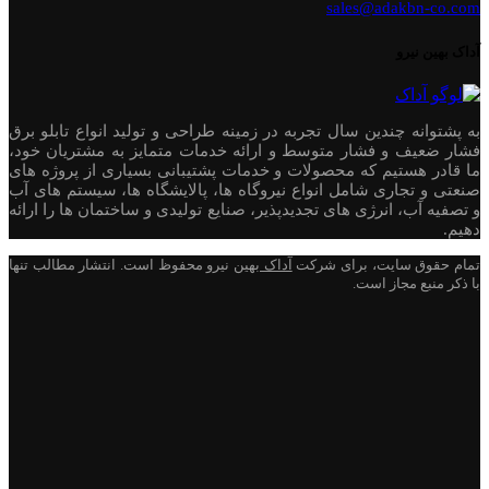
sales@adakbn-co.com
آداک بهین نیرو
به پشتوانه چندین سال تجربه در زمینه طراحی و تولید انواع تابلو برق
فشار ضعیف و فشار متوسط و ارائه خدمات متمایز به مشتریان خود،
ما قادر هستیم که محصولات و خدمات پشتیبانی بسیاری از پروژه های
صنعتی و تجاری شامل انواع نیروگاه ها، پالایشگاه ها، سیستم های آب
و تصفیه آب، انرژی های تجدیدپذیر، صنایع تولیدی و ساختمان ها را ارائه
دهیم.
تمام حقوق سایت، برای شرکت
آداک
بهین نیرو محفوظ است. انتشار مطالب تنها
با ذکر منبع مجاز است.