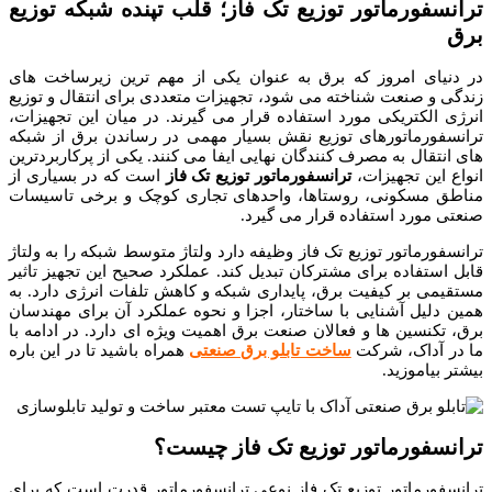
ترانسفورماتور توزیع تک فاز؛ قلب تپنده شبکه توزیع
برق
در دنیای امروز که برق به عنوان یکی از مهم ترین زیرساخت های
زندگی و صنعت شناخته می شود، تجهیزات متعددی برای انتقال و توزیع
انرژی الکتریکی مورد استفاده قرار می گیرند. در میان این تجهیزات،
ترانسفورماتورهای توزیع نقش بسیار مهمی در رساندن برق از شبکه
های انتقال به مصرف کنندگان نهایی ایفا می کنند. یکی از پرکاربردترین
انواع این تجهیزات،
ترانسفورماتور توزیع تک فاز
است که در بسیاری از
مناطق مسکونی، روستاها، واحدهای تجاری کوچک و برخی تاسیسات
صنعتی مورد استفاده قرار می گیرد.
ترانسفورماتور توزیع تک فاز وظیفه دارد ولتاژ متوسط شبکه را به ولتاژ
قابل استفاده برای مشترکان تبدیل کند. عملکرد صحیح این تجهیز تاثیر
مستقیمی بر کیفیت برق، پایداری شبکه و کاهش تلفات انرژی دارد. به
همین دلیل آشنایی با ساختار، اجزا و نحوه عملکرد آن برای مهندسان
برق، تکنسین ها و فعالان صنعت برق اهمیت ویژه ای دارد. در ادامه با
ما در آداک، شرکت
ساخت تابلو برق صنعتی
همراه باشید تا در این باره
بیشتر بیاموزید.
ترانسفورماتور توزیع تک فاز چیست؟
ترانسفورماتور توزیع تک فاز نوعی ترانسفورماتور قدرت است که برای