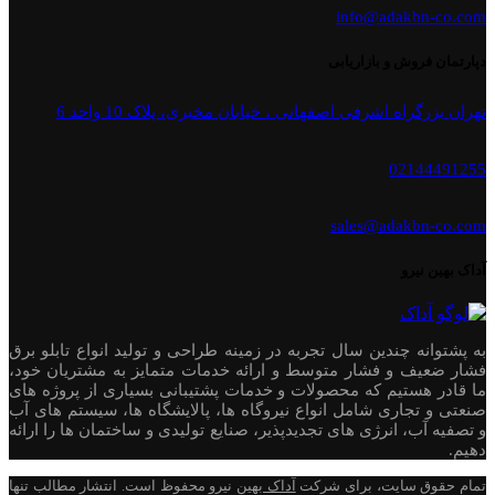
info@adakbn-co.com
دپارتمان فروش و بازاریابی
تهران بزرگراه اشرفی اصفهانی ، خیابان مخبری، پلاک 10 واحد 6
02144491255
sales@adakbn-co.com
آداک بهین نیرو
به پشتوانه چندین سال تجربه در زمینه طراحی و تولید انواع تابلو برق
فشار ضعیف و فشار متوسط و ارائه خدمات متمایز به مشتریان خود،
ما قادر هستیم که محصولات و خدمات پشتیبانی بسیاری از پروژه های
صنعتی و تجاری شامل انواع نیروگاه ها، پالایشگاه ها، سیستم های آب
و تصفیه آب، انرژی های تجدیدپذیر، صنایع تولیدی و ساختمان ها را ارائه
دهیم.
تمام حقوق سایت، برای شرکت
آداک
بهین نیرو محفوظ است. انتشار مطالب تنها