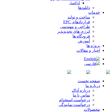
آداکسل
دانلودها
خدمات
ساخت و تولید
قراردادهای EPC
طراحی و مهندسی
انرژی های تجدیدپذیر
فرودگاه ها
آموزش
پروژه ها
اخبار و مقالات
صفحه نخست
درباره ما
درباره آداک
تماس با ما
درخواست استخدام
درخواست نمایندگی
محصولات