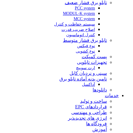
تابلو برق فشار ضعیف
PCC system
MODUL-K system
MCC system
سیستم حفاظت و کنترل
اصلاح ضریب قدرت
کنترل اتوماسیون
تابلو برق فشار متوسط
نوع فیکس
نوع کشویی
پست کمپکت
تجهیزات تابلویی
ارت سوییچ
سینی و نردبان کابل
تامین بدنه آماده تابلو برق
آداکسل
دانلودها
خدمات
ساخت و تولید
قراردادهای EPC
طراحی و مهندسی
انرژی های تجدیدپذیر
فرودگاه ها
آموزش