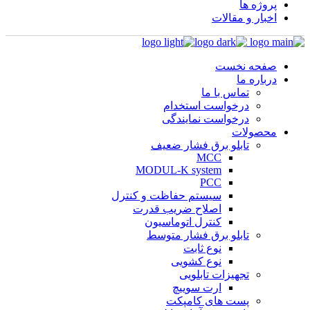
پروژه ها
اخبار و مقالات
صفحه نخست
درباره ما
تماس با ما
درخواست استخدام
درخواست نمایندگی
محصولات
تابلو برق فشار ضعیف
MCC
MODUL-K system
PCC
سیستم حفاظت و کنترل
اصلاح ضریب قدرت
کنترل اتوماسیون
تابلو برق فشار متوسط
نوع ثابت
نوع کشویی
تجهیزات تابلویی
ارت سوییچ
پست های کامپکت