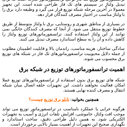
تبدیل ولتاژ در سیستم های تک فاز طراحی شده است. این تجهیز
معمولا در آخرین مرحله شبکه توزیع قرار می گیرد و وظیفه دارد برق را
با ولتاژ مناسب در اختیار مصرف کنندگان قرار دهد.
در بسیاری از مناطق شهری و روستایی، برق با ولتاژ متوسط از طریق
خطوط توزیع منتقل می شود. از آنجا که مصرف کنندگان خانگی نمی
توانند از این ولتاژ استفاده کنند، ترانسفورماتورهای توزیع ولتاژ را
کاهش داده و آن را به سطح استاندارد مصرف تبدیل می کنند.
سادگی ساختار، هزینه مناسب، راندمان بالا و قابلیت اطمینان مطلوب
از جمله دلایل محبوبیت ترانسفورماتورهای تک فاز در شبکه های توزیع
برق محسوب می شوند.
اهمیت ترانسفورماتورهای توزیع در شبکه برق
شبکه های توزیع برق بدون استفاده از ترانسفورماتورهای توزیع عملا
امکان فعالیت نخواهند داشت. این تجهیزات حلقه اتصال میان شبکه
انتقال و مصرف کننده نهایی هستند.
همچنین بخوانید:
تابلو برق توزیع
چیست؟
هرگونه خرابی یا عملکرد نامناسب در ترانسفورماتور توزیع می تواند
موجب افت ولتاژ، خاموشی، افزایش تلفات انرژی و آسیب به تجهیزات
الکتریکی شود. به همین دلیل طراحی دقیق، ساخت استاندارد و
نگهداری صحیح این تجهیزات از اهمیت بسیار بالایی برخوردار است.