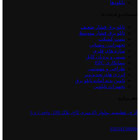
دانلودها
محصولات و خدمات ما
تابلو برق فشار ضعیف
تابلو برق فشار متوسط
پست کمپکت
تجهیزات روشنایی
سازه های فلزی
سینی و نردبان کابل
پیمانکاری EPC
طراحی و مهندسی
انرژی های تجدیدپذیر
تامین بدنه آماده تابلو برق
تجهیزات تابلویی
دفتر مرکزی
کرج، عظیمیه. بولوار 45 متری کاج، پلاک 199، واحد 1 و 3
02634156000