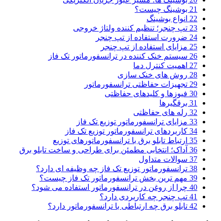
21 بوشینگ چیست؟
22 انواع بوشینگ
23 تپ چنجر؛ تنظیم کننده ولتاژ خروجی
24 ضرورت استفاده از تپ چنجر
25 مزایای استفاده از تپ چنجر
26 سیستم خنک کننده در ترانسفورماتور تک فاز
27 اهمیت کنترل دما
28 روش های خنک سازی
29 تجهیزات حفاظتی ترانسفورماتور
30 فیوزها و کلیدهای حفاظتی
31 برقگیرها
32 رله های حفاظتی
33 مزایای ترانسفورماتور توزیع تک فاز
34 کاربردهای ترانسفورماتور توزیع تک فاز
35 ارتباط تابلو برق با ترانسفورماتورهای توزیع
36 آداک؛ انتخابی مطمئن برای طراحی و ساخت تابلو برق
37 سوالات متداول
38 ترانسفورماتور توزیع تک فاز چه وظیفه ای دارد؟
39 مهم ترین بخش ترانسفورماتور تک فاز چیست؟
40 چرا از روغن در ترانسفورماتور استفاده می شود؟
41 تپ چنجر چه کاربردی دارد؟
42 تابلو برق چه ارتباطی با ترانسفورماتور دارد؟