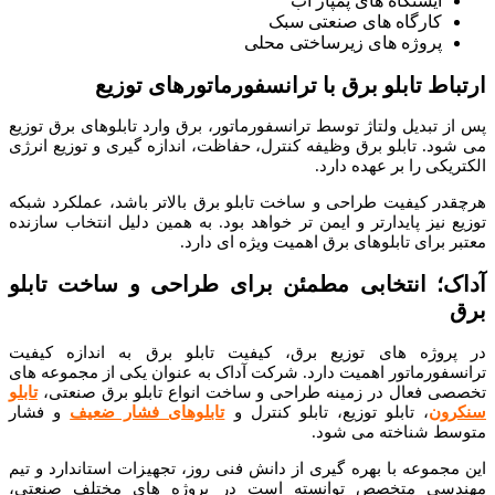
ایستگاه های پمپاژ آب
کارگاه های صنعتی سبک
پروژه های زیرساختی محلی
ارتباط تابلو برق با ترانسفورماتورهای توزیع
پس از تبدیل ولتاژ توسط ترانسفورماتور، برق وارد تابلوهای برق توزیع
می شود. تابلو برق وظیفه کنترل، حفاظت، اندازه گیری و توزیع انرژی
الکتریکی را بر عهده دارد.
هرچقدر کیفیت طراحی و ساخت تابلو برق بالاتر باشد، عملکرد شبکه
توزیع نیز پایدارتر و ایمن تر خواهد بود. به همین دلیل انتخاب سازنده
معتبر برای تابلوهای برق اهمیت ویژه ای دارد.
آداک؛ انتخابی مطمئن برای طراحی و ساخت تابلو
برق
در پروژه های توزیع برق، کیفیت تابلو برق به اندازه کیفیت
ترانسفورماتور اهمیت دارد. شرکت آداک به عنوان یکی از مجموعه های
تخصصی فعال در زمینه طراحی و ساخت انواع تابلو برق صنعتی،
تابلو
سنکرون
، تابلو توزیع، تابلو کنترل و
تابلوهای فشار ضعیف
و فشار
متوسط شناخته می شود.
این مجموعه با بهره گیری از دانش فنی روز، تجهیزات استاندارد و تیم
مهندسی متخصص توانسته است در پروژه های مختلف صنعتی،