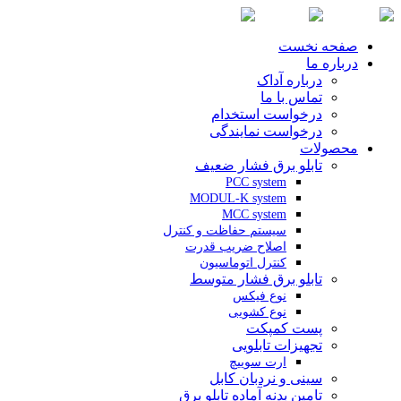
صفحه نخست
درباره ما
درباره آداک
تماس با ما
درخواست استخدام
درخواست نمایندگی
محصولات
تابلو برق فشار ضعیف
PCC system
MODUL-K system
MCC system
سیستم حفاظت و کنترل
اصلاح ضریب قدرت
کنترل اتوماسیون
تابلو برق فشار متوسط
نوع فیکس
نوع کشویی
پست کمپکت
تجهیزات تابلویی
ارت سوییچ
سینی و نردبان کابل
تامین بدنه آماده تابلو برق