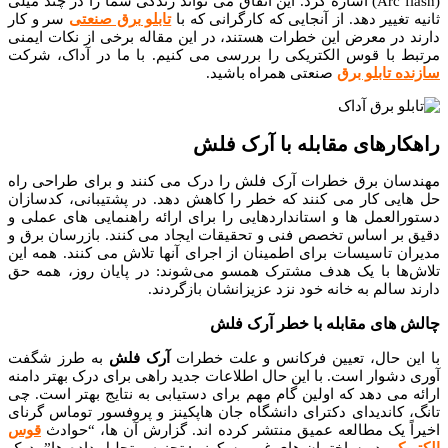
(Arc flash) اشاره کرد. این اتفاق می تواند زندگی شما را در چند میلی
ثانیه تغییر دهد. از آنجایی که کارگرانی که با
تابلو برق صنعتی
سر و کار
دارند در معرض این خطرات هستند، در این مقاله برخی از نکات ایمنی
مرتبط با قوس الکتریکی را بررسی می کنیم. با ما در آداک، شرکت
سازنده تابلو برق
صنعتی همراه باشید.
راهکارهای مقابله با آرک فلش
مهندسان برق خطرات آرک فلش را درک می کنند و برای طراحی راه
حل هایی کار می کنند که خطر را کاهش دهد. در پشتیبانی، کدسازان
دستورالعمل ها و استانداردهایی را برای ارائه راهنمایی های عملی و
دقیق بر اساس تخصص فنی و تحقیقات ایجاد می کنند. بازرسان برق و
مدیران تاسیسات برای اطمینان از اجرای آنها تلاش می کنند. همه این
تلاش‌ها با یک هدف مشترک همسو می‌شوند: در پایان روز، همه حق
دارند سالم به خانه خود نزد عزیزانشان بازگردند.
چالش های مقابله با خطر آرک فلش
با این حال، تعیین فرکانس و علت خطرات
آرک فلش
به طرز شگفت
آوری دشوار است. با این حال اطلاعات جدید راهی برای درک بهتر دامنه
ارائه می دهد که اولین گام مهم برای دستیابی به نتایج بهتر است. چی
تانگ، کاندیدای دکترای دانشگاه جان هاپکینز و پروفسور توماس گرنای
اخیراً یک مطالعه عمیق منتشر کرده اند. گزارش آن ها، “حوادث
قوس