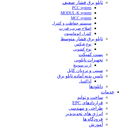
تابلو برق فشار ضعیف
PCC system
MODUL-K system
MCC system
سیستم حفاظت و کنترل
اصلاح ضریب قدرت
کنترل اتوماسیون
تابلو برق فشار متوسط
نوع فیکس
نوع کشویی
پست کمپکت
تجهیزات تابلویی
ارت سوییچ
سینی و نردبان کابل
تامین بدنه آماده تابلو برق
آداکسل
دانلودها
خدمات
ساخت و تولید
قراردادهای EPC
طراحی و مهندسی
انرژی های تجدیدپذیر
فرودگاه ها
آموزش