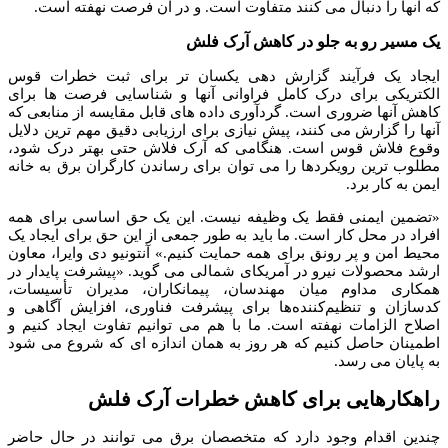
که آنها را دنبال می کنند متفاوت است. و در آن فرصت نهفته است.
یک مسیر رو به جلو در کاهش آرک فلش
ایجاد یک فرآیند گزارش دهی یکسان تر برای ثبت خطرات قوس
الکتریکی برای درک کامل فراوانی آنها و شناسایی فرصت ها برای
کاهش آنها ضروری است. گردآوری داده های قابل مقایسه از منابعی که
آنها را گزارش می کنند، پیش نیازی برای ارزیابی دقیق مهم ترین دلایل
وقوع فلاش قوس است. هنگامی که آرک فلاش حتی بهتر درک شود،
مطلوب ترین رویکردها را می توان برای رساندن کارگران برق به خانه
ایمن به کار برد.
«تضمین ایمنی فقط یک وظیفه نیست. این یک حق اساسی برای همه
افراد در محل کار است. ما باید به طور جمعی از این حق برای ایجاد یک
محیط امن و پر رونق برای همه حمایت کنیم.» آنتونیو دی وایرا، معاون
ارشد محصولات نیرو در آمریکای شمالی می گوید. «پیشرفت پایدار در
همکاری مداوم میان مهندسان، پیمانکاران، مدیران تأسیسات،
کدسازان و تنظیم‌کننده‌ها برای پیشرفت فناوری، افزایش آگاهی و
اصلاح الزامات نهفته است. ما با هم می توانیم تفاوت ایجاد کنیم و
اطمینان حاصل کنیم که هر روز به همان اندازه ای که شروع می شود
به پایان می رسد.
راهکارهایی برای کاهش خطرات آرک فلش
چندین اقدام وجود دارد که متخصصان برق می توانند در حال حاضر