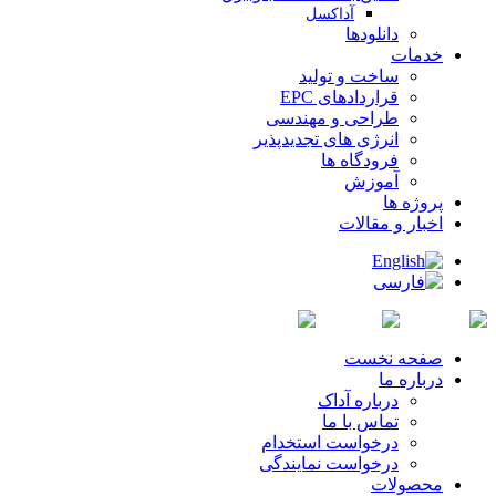
آداکسل
دانلودها
خدمات
ساخت و تولید
قراردادهای EPC
طراحی و مهندسی
انرژی های تجدیدپذیر
فرودگاه ها
آموزش
پروژه ها
اخبار و مقالات
صفحه نخست
درباره ما
درباره آداک
تماس با ما
درخواست استخدام
درخواست نمایندگی
محصولات