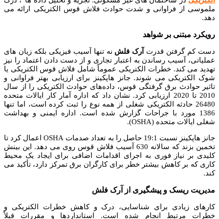
الکتریکی
در ساختمان های غیر مسکونی: تجزیه و تحلیل داده ها”، درک
ملموسی از فراوانی و شدت حوادث فلاش قوس الکتریکی ارائه می
دهد.
رویکرد مبتنی بر شواهد
دست کم گرفتن قدرت
آرک فلش
نه تنها آسیب فیزیکی بلکه زیان های
عملیاتی، آسیب رساندن به اعتبار تجاری و از دست دادن اعتماد را نیز
تهدید می کند. خطرات الکتریکی عموماً شامل فلاش قوس الکتریکی یا
شوک الکتریکی می شوند. جانز هاپکینز برای ارزیابی بهتر فراوانی و
تاثیر حوادث برق گرفتگی قوس، داده‌های حوادث الکتریکی را از سال
2010 تا 2020 ارزیابی کرد. نشان داد که اداره آمار کار ایالات متحده
26480 حادثه الکتریکی شغلی از همه نوع را ثبت کرده است، اما تنها
1386 مورد با جراحات گزارش شده است. اداره ایمنی و بهداشت
شغلی ایالات متحده (OSHA).
جانز هاپکینز نسبت 19:1 حاصل را به تعداد صدمات OSHA اعمال کرد تا
تخمین بزند که سالانه 630 آسیب فلاش قوس روی می دهد. این بینش
کلیدی بر نیاز فوری به اجرای اقدامات اضافی برای ایجاد یک محیط
کاری که بر کاهش بیشتر خطر برای کارگران برق تمرکز دارد، تأکید می
کند.
مدیریت ریسک و پیشگیری از آرک فلش
کارهای زیادی برای شناسایی، درک و کاهش خطرات الکتریکی و
خطرات مرتبط انجام شده است. استانداردها و مقررات قبلاً