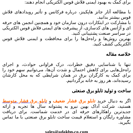
برای کمک به بهبود ایمنی فلاش قوس الکتریکی انجام دهند:
با مطالعه آثار جانز هاپکینز، درباره فرکانس و تأثیر رویدادهای فلاش
قوس بیشتر بدانید.
با مشارکت در ابتکارات درون سازمان خود و همچنین انجمن های حرفه
ای و آژانس های کدسازی، از پیشرفت های ایمنی فلاش قوس الکتریکی
در سراسر صنعت پشتیبانی کنید.
بهترین روش‌ها و راه‌حل‌ها را برای محافظت و ایمنی فلاش قوس
الکتریکی کشف کنید.
خلاصه مقاله
تنها با شناسایی دقیق خطرات، درک فراوانی حوادث، و اجرای
راه‌حل‌هایی برای کاهش احتمال و شدت آن‌ها، می‌توانیم سهم خود را
برای کمک به کارگران برق در همان شرایطی که به محل کارشان
رسیده‌اند، هر روز به خانه برگردانیم.
ساخت و تولید تابلو برق صنعتی
اگر به دنبال خرید
تابلو برق فشار ضعیف
و
تابلو برق فشار متوسط
هستید، شرکت آداک بهین نیرو به پشتوانه سال ها تجربه و ارائه
جدیدترین راهکارهای حرفه ای در خدمت شماست. برای دریافت
مشاوره رایگان و استعلام قیمت ساخت تابلو برق صنعتی با ما تماس
بگیرید.
sales@adakbn-co.com