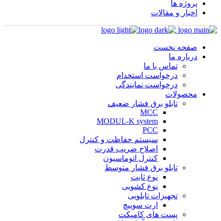
پروژه ها
اخبار و مقالات
صفحه نخست
درباره ما
تماس با ما
درخواست استخدام
درخواست نمایندگی
محصولات
تابلو برق فشار ضعیف
MCC
MODUL-K system
PCC
سیستم حفاظت و کنترل
اصلاح ضریب قدرت
کنترل اتوماسیون
تابلو برق فشار متوسط
نوع ثابت
نوع کشویی
تجهیزات تابلویی
ارت سوییچ
پست های کامپکت