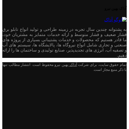
آداک بهین نیرو
به پشتوانه چندین سال تجربه در زمینه طراحی و تولید انواع تابلو برق
فشار ضعیف و فشار متوسط و ارائه خدمات متمایز به مشتریان خود،
ما قادر هستیم که محصولات و خدمات پشتیبانی بسیاری از پروژه های
صنعتی و تجاری شامل انواع نیروگاه ها، پالایشگاه ها، سیستم های آب
و تصفیه آب، انرژی های تجدیدپذیر، صنایع تولیدی و ساختمان ها را ارائه
دهیم.
تمام حقوق سایت، برای شرکت
آداک
بهین نیرو محفوظ است. انتشار مطالب تنها
با ذکر منبع مجاز است.