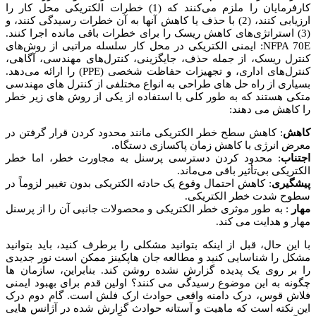
کارفرمایان را ملزم می‌کنند که (1) خطرات الکتریکی محل کار را
ارزیابی کنند، (2) با حذف یا کاهش آنها به آن خطرات رسیدگی کنند، و
(3) استراتژی‌های کاهش ریسک را برای خطرات باقی مانده اجرا کنند.
NFPA 70E: ایمنی الکتریکی در محل کار سلسله مراتبی از روش‌های
کنترل ریسک، از جمله حذف، جایگزینی، کنترل‌های مهندسی، آگاهی،
کنترل‌های اداری، و تجهیزات حفاظت شخصی (PPE) را ارائه می‌دهد.
بسیاری از راه حل های طراحی به انواع مختلفی از کنترل های مهندسی
متکی هستند که به طور کلی با استفاده از یکی از روش های زیر خطر
را کاهش می دهند:
کاهش
: کاهش سطح خطر الکتریکی مانند محدود کردن قرار گرفتن در
معرض انرژی با کاهش زمان پاکسازی دستگاه.
اجتناب
: محدود کردن دسترسی پرسنل به مجاورت خطر، اما خطر
الکتریکی بی‌تأثیر باقی می‌ماند.
پیشگیری
: کاهش احتمال وقوع یک حادثه الکتریکی بدون تغییر لزوماً در
سطوح شدت خطر الکتریکی.
مهار
: به طور موثری خطر الکتریکی و محصولات جانبی آن را از پرسنل
مهار و هدایت می کند.
با این حال، قبل از اینکه بتوانید مشکلی را برطرف کنید، باید بتوانید
مشکل را شناسایی کنید و مطالعه جان هاپکینز ممکن است نور جدیدی
را بر روی یک پدیده گزارش نشده روشن کند. بنابراین، سازمان ها
چگونه به این موضوع رسیدگی می کنند؟ اولین قدم برای بهبود ایمنی
فلاش قوس، درک دامنه واقعی حوادث ارک فلش است. گام دوم درک
این نکته است که ماهیت و آستانه حوادث گزارش شده در آژانس هایی