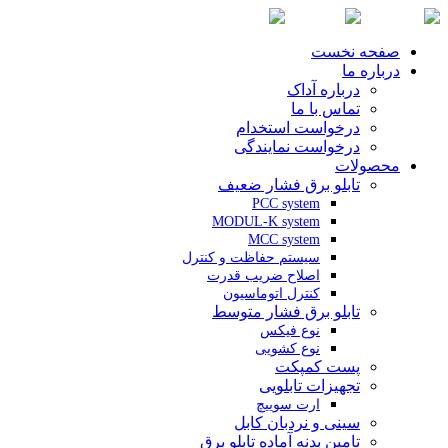
صفحه نخست
درباره ما
درباره آداک
تماس با ما
درخواست استخدام
درخواست نمایندگی
محصولات
تابلو برق فشار ضعیف
PCC system
MODUL-K system
MCC system
سیستم حفاظت و کنترل
اصلاح ضریب قدرت
کنترل اتوماسیون
تابلو برق فشار متوسط
نوع فیکس
نوع کشویی
پست کمپکت
تجهیزات تابلویی
ارت سوییچ
سینی و نردبان کابل
تامین بدنه آماده تابلو برق