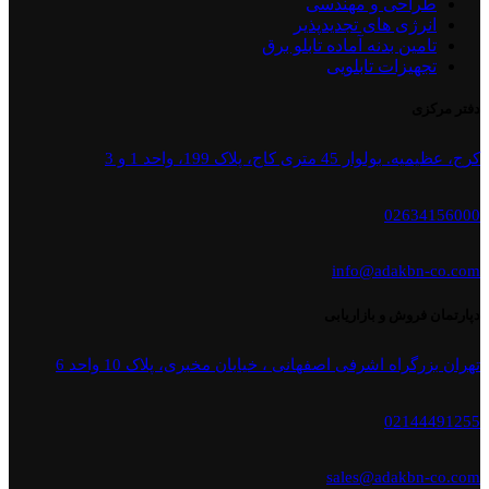
طراحی و مهندسی
انرژی های تجدیدپذیر
تامین بدنه آماده تابلو برق
تجهیزات تابلویی
دفتر مرکزی
کرج، عظیمیه. بولوار 45 متری کاج، پلاک 199، واحد 1 و 3
02634156000
info@adakbn-co.com
دپارتمان فروش و بازاریابی
تهران بزرگراه اشرفی اصفهانی ، خیابان مخبری، پلاک 10 واحد 6
02144491255
sales@adakbn-co.com