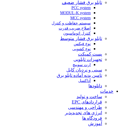
تابلو برق فشار ضعیف
PCC system
MODUL-K system
MCC system
سیستم حفاظت و کنترل
اصلاح ضریب قدرت
کنترل اتوماسیون
تابلو برق فشار متوسط
نوع فیکس
نوع کشویی
پست کمپکت
تجهیزات تابلویی
ارت سوییچ
سینی و نردبان کابل
تامین بدنه آماده تابلو برق
آداکسل
دانلودها
خدمات
ساخت و تولید
قراردادهای EPC
طراحی و مهندسی
انرژی های تجدیدپذیر
فرودگاه ها
آموزش