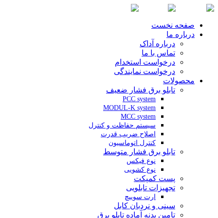
صفحه نخست
درباره ما
درباره آداک
تماس با ما
درخواست استخدام
درخواست نمایندگی
محصولات
تابلو برق فشار ضعیف
PCC system
MODUL-K system
MCC system
سیستم حفاظت و کنترل
اصلاح ضریب قدرت
کنترل اتوماسیون
تابلو برق فشار متوسط
نوع فیکس
نوع کشویی
پست کمپکت
تجهیزات تابلویی
ارت سوییچ
سینی و نردبان کابل
تامین بدنه آماده تابلو برق