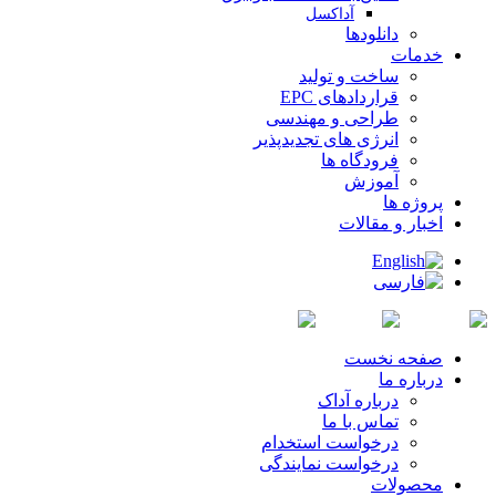
آداکسل
دانلودها
خدمات
ساخت و تولید
قراردادهای EPC
طراحی و مهندسی
انرژی های تجدیدپذیر
فرودگاه ها
آموزش
پروژه ها
اخبار و مقالات
صفحه نخست
درباره ما
درباره آداک
تماس با ما
درخواست استخدام
درخواست نمایندگی
محصولات