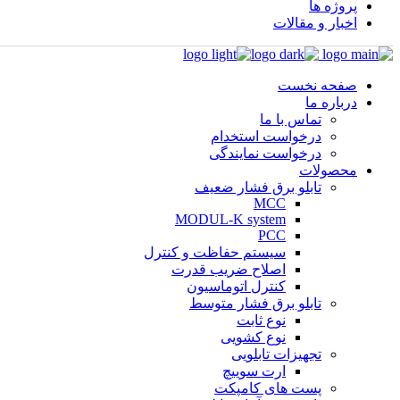
پروژه ها
اخبار و مقالات
صفحه نخست
درباره ما
تماس با ما
درخواست استخدام
درخواست نمایندگی
محصولات
تابلو برق فشار ضعیف
MCC
MODUL-K system
PCC
سیستم حفاظت و کنترل
اصلاح ضریب قدرت
کنترل اتوماسیون
تابلو برق فشار متوسط
نوع ثابت
نوع کشویی
تجهیزات تابلویی
ارت سوییچ
پست های کامپکت