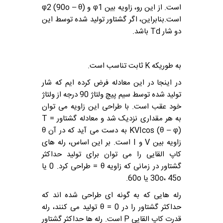
است.
از این رو، زاویه بین φ1 و φ2 (90o – θ)
است.
بنابراین، اگر گشتاور تولید شده توسط این
دو شار Td باشد.
به طوریکه K ثابت تناسب است.
در اینجا در این معادله فرض کرده ایم که شار
تولید شده توسط سیم پیچ ولتاژ 90 درجه از ولتاژ
خود عقب است. با طراحی این زاویه می توان
به هر مقداری نزدیک شد و معادله گشتاور T =
KVIcos (θ – φ) به دست می آید که در آن θ
زاویه بین V و I است. بر این اساس، رله های
کاپ القایی را می توان برای تولید حداکثر
گشتاور در زمانی که زاویه θ = طراحی کرد. 0 یا
30o، 45o یا 60o.
رله هایی که به گونه ای طراحی شده اند که
حداکثر گشتاور را در θ = 0 تولید می کنند، رله
قدرت کاپ القایی P است.
رله ها حداکثر گشتاور