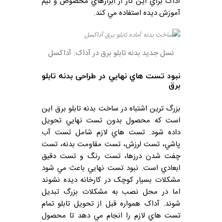
آداک براي اين کار از ابزارهاي مخصوص و تيم
آموزش ديده استفاده مي کند.
نسل جدید بدنه تابلو برق در آداک: آداکسل
نبود تست هاي نهايي در طراحی بدنه تابلو
برق
بزرگ ترين اشتباه در ساخت بدنه تابلو برق اين
است که محصول بدون تست نهايي تحويل
داده شود. تست هاي لازم شامل تست آب
پاشي، تست لرزش، تست مقاومت بدنه، تست
چفت شدن درزها، تست رنگ و تست دقيق
ابعادي است. نبود تست نهايي باعث مي شود
مشکلات بسيار کوچک در کارخانه ديده نشوند
اما در محل نصب به مشکلات بزرگ تبديل
شوند. آداک همواره قبل از تحويل تابلو تمام
تست هاي لازم را انجام مي دهد تا محصول