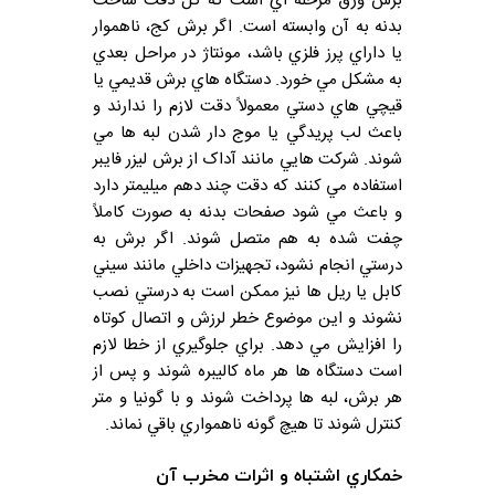
برش ورق مرحله اي است که کل دقت ساخت
بدنه به آن وابسته است. اگر برش کج، ناهموار
يا داراي پرز فلزي باشد، مونتاژ در مراحل بعدي
به مشکل مي خورد. دستگاه هاي برش قديمي يا
قيچي هاي دستي معمولاً دقت لازم را ندارند و
باعث لب پريدگي يا موج دار شدن لبه ها مي
شوند. شرکت هايي مانند آداک از برش ليزر فايبر
استفاده مي کنند که دقت چند دهم ميليمتر دارد
و باعث مي شود صفحات بدنه به صورت کاملاً
چفت شده به هم متصل شوند. اگر برش به
درستي انجام نشود، تجهيزات داخلي مانند سيني
کابل يا ريل ها نيز ممکن است به درستي نصب
نشوند و اين موضوع خطر لرزش و اتصال کوتاه
را افزايش مي دهد. براي جلوگيري از خطا لازم
است دستگاه ها هر ماه کاليبره شوند و پس از
هر برش، لبه ها پرداخت شوند و با گونيا و متر
کنترل شوند تا هيچ گونه ناهمواري باقي نماند.
خمکاري اشتباه و اثرات مخرب آن