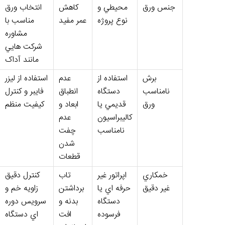
جنس ورق
محيطي و
کاهش
انتخاب ورق
نوع پروژه
عمر مفيد
مناسب با
مشاوره
شرکت هايي
مانند آداک
برش
استفاده از
عدم
استفاده از ليزر
نامناسب
دستگاه
انطباق
فايبر و کنترل
ورق
قديمي يا
ابعاد و
کيفيت منظم
کاليبراسيون
عدم
نامناسب
چفت
شدن
قطعات
خمکاري
اپراتور غير
تاب
کنترل دقيق
غير دقيق
حرفه اي يا
برداشتن
زاويه خم و
دستگاه
بدنه و
سرويس دوره
فرسوده
افت
اي دستگاه