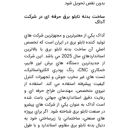
بدون نقص تحويل شود.
ساخت بدنه تابلو برق حرفه ای در شرکت
آداک
آداک يکي از معتبرترين و مجهزترين شرکت هاي
توليد کننده تابلو برق در ايران است که تخصص
اصلي آن ساخت بدنه تابلو برق با بالاترين
استانداردهاي سال 2025 مي باشد. اين شرکت
از جديدترين دستگاه هاي برش ليزر فايبر،
خمکاري CNC، رنگ پودري الکترواستاتيک،
تست هاي غير مخرب جوش و تجهيزات کنترل
کيفيت پيشرفته استفاده مي کند. استفاده از
نيروي متخصص، مهندسان طراح حرفه اي و
رعايت دقيق استانداردهاي جهاني باعث شده
است آداک به عنوان يکي از شرکت هاي پيشرو
در صنعت تابلو برق شناخته شود. اگر براي پروژه
هاي صنعتي، ساختماني يا زيرساختي خود به
دنبال بدنه تابلو برق مقاوم، استاندارد و با طول