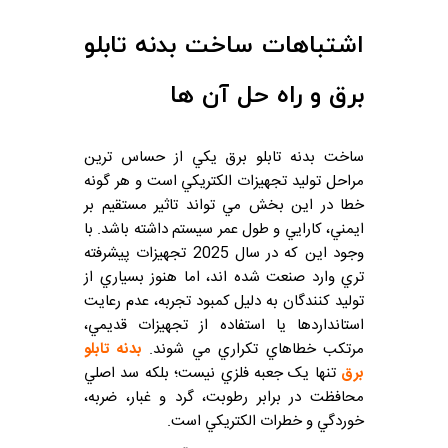
اشتباهات ساخت بدنه تابلو
برق و راه حل آن ها
ساخت بدنه تابلو برق يکي از حساس ترين
مراحل توليد تجهيزات الکتريکي است و هر گونه
خطا در اين بخش مي تواند تاثير مستقيم بر
ايمني، کارايي و طول عمر سيستم داشته باشد. با
وجود اين که در سال 2025 تجهيزات پيشرفته
تري وارد صنعت شده اند، اما هنوز بسياري از
توليد کنندگان به دليل کمبود تجربه، عدم رعايت
استانداردها يا استفاده از تجهيزات قديمي،
مرتکب خطاهاي تکراري مي شوند.
بدنه تابلو
برق
تنها يک جعبه فلزي نيست؛ بلکه سد اصلي
محافظت در برابر رطوبت، گرد و غبار، ضربه،
خوردگي و خطرات الکتريکي است.