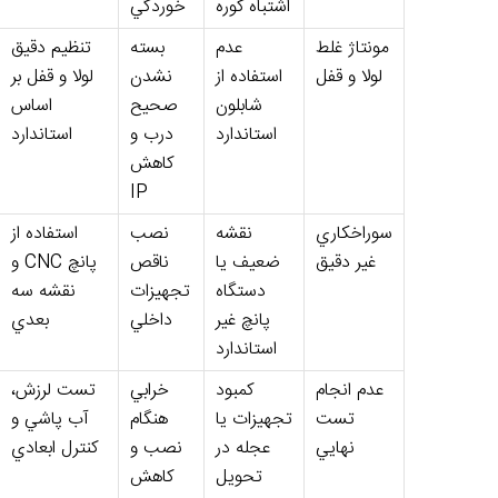
اشتباه کوره
خوردگي
مونتاژ غلط
عدم
بسته
تنظيم دقيق
لولا و قفل
استفاده از
نشدن
لولا و قفل بر
شابلون
صحيح
اساس
استاندارد
درب و
استاندارد
کاهش
IP
سوراخکاري
نقشه
نصب
استفاده از
غير دقيق
ضعيف يا
ناقص
پانچ CNC و
دستگاه
تجهيزات
نقشه سه
پانچ غير
داخلي
بعدي
استاندارد
عدم انجام
کمبود
خرابي
تست لرزش،
تست
تجهيزات يا
هنگام
آب پاشي و
نهايي
عجله در
نصب و
کنترل ابعادي
تحويل
کاهش