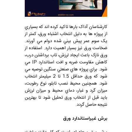
کارشناسان آداک بارها تاکيد کرده اند که بسياري
از پروژه ها به دليل انتخاب اشتباه ورق، کمتر از
يک سوم عمر پيش بيني شده دوام مي آورند.
ضخامت ورق نيز بسيار اهميت دارد. استفاده از
ورق نازک باعث ايجاد لرزش، تاب برداشتن درب،
کاهش مقاومت ضربه و افت استاندارد IP مي
شود. براي پروژه هاي صنعتي سنگين توصيه مي
شود که ورق حداقل 1.5 تا 2 ميليمتر انتخاب
شود. همچنين محيط نصب تابلو، نوع رطوبت،
ميزان گرد و غبار، دماي محيط و ميزان لرزش
بايد قبل از انتخاب ورق تحليل شود تا بهترين
نتيجه حاصل گردد.
برش غيراستاندارد ورق