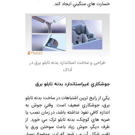
خسارت هاي سنگيني ايجاد کند.
طراحی و ساخت استاندارد بدنه تابلو برق در
آداک
جوشکاري غيراستاندارد بدنه تابلو برق
يکي از رايج ترين اشتباهات در ساخت بدنه تابلو
برق، جوشکاري ضعيف است. وقتي جوش به
اندازه کافي نفوذ نداشته باشد، در زمان نصب يا
ضربه هاي کوچک، بدنه تابلو ترک مي خورد. از
طرف ديگر، جوش زياد باعث سوختن ورق يا
تغيير شکل آن مي شود که اين موضوع بسيار