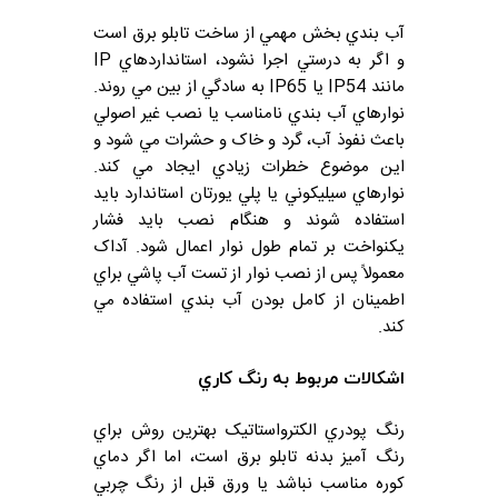
آب بندي بخش مهمي از ساخت تابلو برق است
و اگر به درستي اجرا نشود، استانداردهاي IP
مانند IP54 يا IP65 به سادگي از بين مي روند.
نوارهاي آب بندي نامناسب يا نصب غير اصولي
باعث نفوذ آب، گرد و خاک و حشرات مي شود و
اين موضوع خطرات زيادي ايجاد مي کند.
نوارهاي سيليکوني يا پلي يورتان استاندارد بايد
استفاده شوند و هنگام نصب بايد فشار
يکنواخت بر تمام طول نوار اعمال شود. آداک
معمولاً پس از نصب نوار از تست آب پاشي براي
اطمينان از کامل بودن آب بندي استفاده مي
کند.
اشکالات مربوط به رنگ کاري
رنگ پودري الکترواستاتيک بهترين روش براي
رنگ آميز بدنه تابلو برق است، اما اگر دماي
کوره مناسب نباشد يا ورق قبل از رنگ چربي