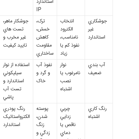
استاندارد
IP
جوشکاري
انتخاب
ترک،
جوشکار ماهر،
غير
الکترود
خمش،
تست هاي
استاندارد
نامناسب،
کاهش
غير مخرب و
نفوذ کم يا
مقاومت
تاييد کيفيت
زياد
ساختاري
آب بندي
نوار
نفوذ آب
استفاده از نوار
ضعيف
نامرغوب يا
و گرد و
سيليکوني
نصب
خاک
استاندارد و
اشتباه
تست آب
پاشي
رنگ کاري
چربي
پوسته
رنگ پودري
اشتباه
زدايي
شدن،
الکترواستاتيک
ناقص يا
زنگ
استاندارد
دماي
زدگي و