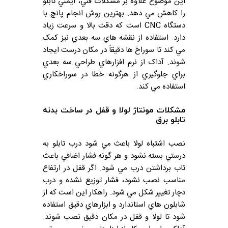
اين موضوع علاوه بر مشکلات فني، ايمني تابلو
را کاهش مي دهد. بهترين روش انجام پانچ با
دستگاه CNC است که دقت بالا و سرعت زياد
دارد. استفاده از نقشه هاي سه بعدي نيز کمک
مي کند تا سوراخ ها دقيقاً در مکان درست ايجاد
شوند. آداک از نرم افزارهاي طراحي سه بعدي
براي جلوگيري از هرگونه خطا در سوراخکاري
استفاده مي کند.
مشکلات مونتاژ لولا و قفل در ساخت بدنه
تابلو برق
نصب اشتباه لولا باعث مي شود درب تابلو به
درستي بسته نشود و هر گونه فشار اضافي باعث
تاب برداشتن درب مي شود. اگر قفل در ارتفاع
مناسب نصب نشود، فشار توزيع نشده و درب
دچار تغيير شکل مي شود. راهکار اين است که از
شابلون هاي استاندارد و ابزارهاي دقيق استفاده
شود تا لولا و قفل در مکان دقيق نصب شوند.