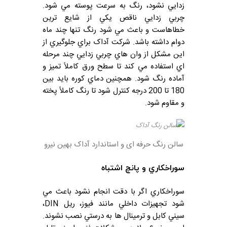
زدايي نشود، رنگ به سرعت پوسته مي شود.
چربي زدايي ناقص يکي از شايع ترين
خطاهاست و باعث مي شود رنگ تنها چند ماه
دوام داشته باشد. شرکت آداک براي جلوگيري از
اين مشکل از وان هاي چربي زدايي چند مرحله
اي استفاده مي کند تا سطح ورق کاملاً تميز و
آماده رنگ شود. همچنين دماي کوره بايد بين
180 تا 200 درجه کنترل شود تا رنگ کاملاً پخته
و مقاوم شود.
سالن رنگ حرفه ای و استاندارد آداک بهین نیرو
سوراخکاري و پانچ اشتباه
سوراخکاري اگر با دقت انجام نشود باعث مي
شود تجهيزات داخلي مانند فيوز، ريل DIN،
سيني کابل و ترمينال ها به درستي نصب نشوند.