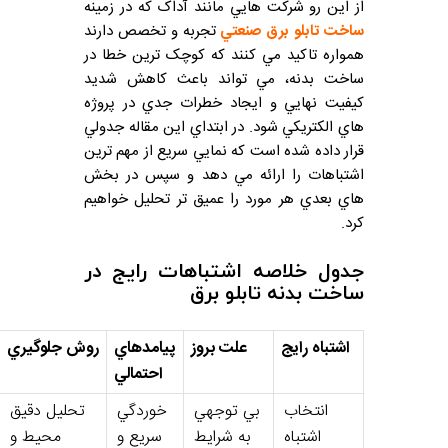
از اين رو شرکت هايي مانند آداک که در زمينه
ساخت تابلو برق صنعتي
تجربه و تخصص دارند
همواره تاکيد مي کنند که کوچک ترين خطا در
ساخت بدنه، مي تواند باعث کاهش شديد
کيفيت نهايي و ايجاد خطرات جدي در پروژه
هاي الکتريکي شود. در ابتداي اين مقاله جدولي
قرار داده شده است که نمايي سريع از مهم ترين
اشتباهات را ارائه مي دهد و سپس در بخش
هاي بعدي هر مورد را عميق تر تحليل خواهيم
کرد.
جدول خلاصه اشتباهات رايج در
ساخت بدنه تابلو برق
اشتباه رايج
علت بروز
پيامدهاي
روش جلوگيري
احتمالي
انتخاب
بي توجهي
خوردگي
تحليل دقيق
اشتباه
به شرايط
سريع و
محيط و