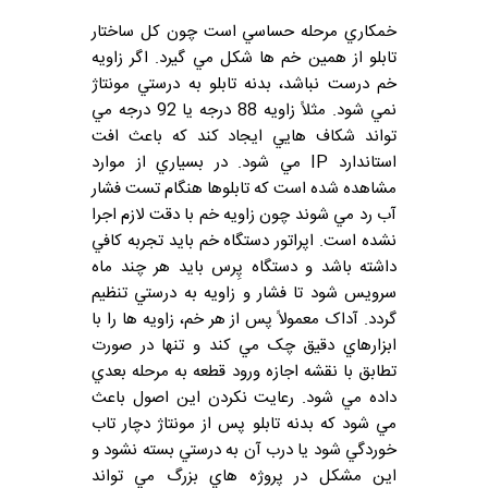
خمکاري مرحله حساسي است چون کل ساختار
تابلو از همين خم ها شکل مي گيرد. اگر زاويه
خم درست نباشد، بدنه تابلو به درستي مونتاژ
نمي شود. مثلاً زاويه 88 درجه يا 92 درجه مي
تواند شکاف هايي ايجاد کند که باعث افت
استاندارد IP مي شود. در بسياري از موارد
مشاهده شده است که تابلوها هنگام تست فشار
آب رد مي شوند چون زاويه خم با دقت لازم اجرا
نشده است. اپراتور دستگاه خم بايد تجربه کافي
داشته باشد و دستگاه پِرس بايد هر چند ماه
سرويس شود تا فشار و زاويه به درستي تنظيم
گردد. آداک معمولاً پس از هر خم، زاويه ها را با
ابزارهاي دقيق چک مي کند و تنها در صورت
تطابق با نقشه اجازه ورود قطعه به مرحله بعدي
داده مي شود. رعايت نکردن اين اصول باعث
مي شود که بدنه تابلو پس از مونتاژ دچار تاب
خوردگي شود يا درب آن به درستي بسته نشود و
اين مشکل در پروژه هاي بزرگ مي تواند