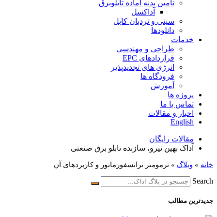
تامین بدنه آماده تابلوبرق
آداکسل
سینی و نردبان کابل
دانلودها
خدمات
طراحی و مهندسی
قراردادهای EPC
انرژی های تجدیدپذیر
فرودگاه ها
آموزش
پروژه ها
تماس با ما
اخبار و مقالات
English
مقالات رایگان
آداک بهین نیرو، سازنده تابلو برق صنعتی
خانه
»
وبلاگ
»
ترمومتر ترانسفورماتور و کاربردهای آن
Search
جدیدترین مطالب