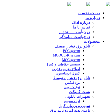
صفحه نخست
درباره ما
درباره آداک
تماس با ما
درخواست استخدام
درخواست نمایندگی
محصولات
تابلو برق فشار ضعیف
PCC system
MODUL-K system
MCC system
سیستم حفاظت و کنترل
اصلاح ضریب قدرت
کنترل اتوماسیون
تابلو برق فشار متوسط
نوع فیکس
نوع کشویی
پست کمپکت
تجهیزات تابلویی
ارت سوییچ
سینی و نردبان کابل
تامین بدنه آماده تابلو برق