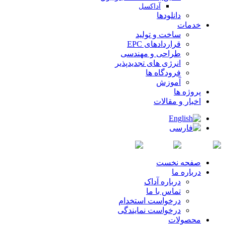
آداکسل
دانلودها
خدمات
ساخت و تولید
قراردادهای EPC
طراحی و مهندسی
انرژی های تجدیدپذیر
فرودگاه ها
آموزش
پروژه ها
اخبار و مقالات
صفحه نخست
درباره ما
درباره آداک
تماس با ما
درخواست استخدام
درخواست نمایندگی
محصولات