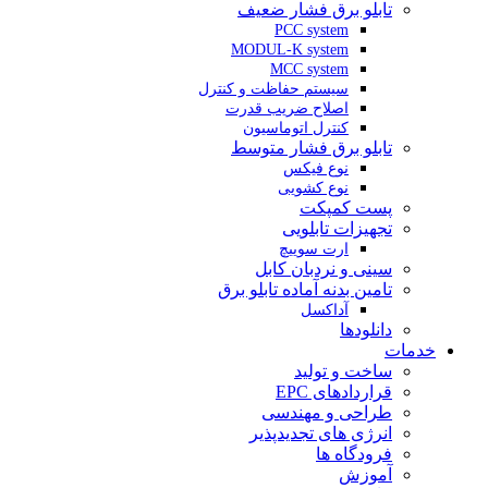
تابلو برق فشار ضعیف
PCC system
MODUL-K system
MCC system
سیستم حفاظت و کنترل
اصلاح ضریب قدرت
کنترل اتوماسیون
تابلو برق فشار متوسط
نوع فیکس
نوع کشویی
پست کمپکت
تجهیزات تابلویی
ارت سوییچ
سینی و نردبان کابل
تامین بدنه آماده تابلو برق
آداکسل
دانلودها
خدمات
ساخت و تولید
قراردادهای EPC
طراحی و مهندسی
انرژی های تجدیدپذیر
فرودگاه ها
آموزش