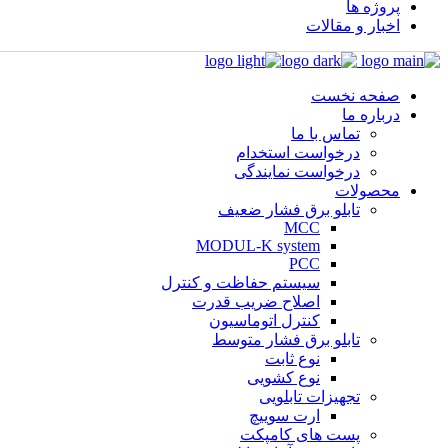
پروژه ها
اخبار و مقالات
صفحه نخست
درباره ما
تماس با ما
درخواست استخدام
درخواست نمایندگی
محصولات
تابلو برق فشار ضعیف
MCC
MODUL-K system
PCC
سیستم حفاظت و کنترل
اصلاح ضریب قدرت
کنترل اتوماسیون
تابلو برق فشار متوسط
نوع ثابت
نوع کشویی
تجهیزات تابلویی
ارت سوییچ
پست های کامپکت