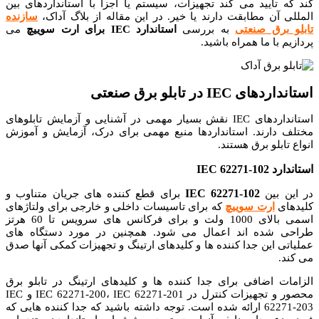
کند که تأیید می کند تجهیزات، سیستم یا اجزا با استانداردهای بین
المللی آن مطابقت دارند یا خیر. در این مقاله از بلاگ آداک،
سازنده
تابلو برق صنعتی
به بررسی
استاندارد IEC برای ارت سوییچ
می
پردازیم با ما همراه باشید.
استانداردهای IEC در تابلو برق صنعتی
استانداردهای IEC نقش بسیار مهمی در آشنایی و آزمایش تابلوهای
مختلف دارند.
استانداردها منبع مهمی برای درک، آزمایش و آموزش
انواع تابلو برق هستند.
استاندارد IEC 62271-102
IEC 62271-102
در این بین
برای
قطع کننده های جریان متناوب و
کلیدهای
ارت سوییچ
که برای تاسیسات داخلی و خارجی برای ولتاژهای
اسمی بالای 1000 ولت و برای فرکانس های سرویس تا 60 هرتز
طراحی شده اند اعمال می شود.
همچنین در مورد دستگاه های
عملیاتی این جدا کننده ها و کلیدهای ارتینگ و تجهیزات کمکی آنها صدق
می کند.
الزامات اضافی برای جدا کننده ها و کلیدهای ارتینگ در تابلو برق
محصور و
تجهیزات کنترل در IEC 62271-200، IEC 62271-201 و IEC
62271-203 ارائه شده است.
توجه داشته باشید که جدا کننده هایی که