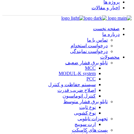
پروژه ها
اخبار و مقالات
صفحه نخست
درباره ما
تماس با ما
درخواست استخدام
درخواست نمایندگی
محصولات
تابلو برق فشار ضعیف
MCC
MODUL-K system
PCC
سیستم حفاظت و کنترل
اصلاح ضریب قدرت
کنترل اتوماسیون
تابلو برق فشار متوسط
نوع ثابت
نوع کشویی
تجهیزات تابلویی
ارت سوییچ
پست های کامپکت