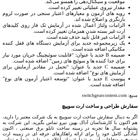
موقعیت و سیگنال‌دهی را همسو می‌کند.
مقدار نیروی عملیاتی تغییر کرده است.
رویه های آزمون و معیارهای اعتبار سنجی در صورت لزوم
بازنگری و اصلاح شده اند.
الزامات ولتاژ اعمال شده در آزمایش تک فاز روی کلیدهای
ارت غیر بسته شدن همزمان تغییر کرده است.
الزامات غیر قابل تأیید حذف شده است.
یک زیرمجموعه جدید برای آزمایش دستگاه های قفل کننده
مکانیکی اضافه شده است.
ضمیمه B جدید با عنوان: “قابلیت سوئیچینگ جریان مورد نیاز
برای جدا کننده ها و سوئیچ های زمین” اضافه شده است.
ضمیمه C جدید با عنوان: “تحمل در مقادیر آزمایش برای
آزمایش های نوع” اضافه شده است.
پیوست E جدید با عنوان: “توسعه اعتبار آزمون های نوع”
اضافه شده است.
منبع: switchgearcontent.com
سفارش طراحی و ساخت ارت سوییچ
اگر به دنبال سفارش ساخت ارت سوییچ به یک شرکت معتبر را دارید،
هم اکنون با کارشناسان آداک بهین نیرو تماس بگیرید. این شرکت به
پشتوانه سال ها تجربه در زمینه ساخت تابلو برق صنعتی ، اکنون
آمادگی کامل خود را برای ارائه راهکارهای حرفه ای در زمینه ارت
سوییچ و متعلقات آن به شما عزیزان اعلام می دارد. شماره تماس