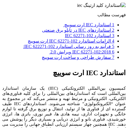
فهرست مطالب
1 استاندارد IEC ارت سوییچ
2 استانداردهای IEC در تابلو برق صنعتی
3 استاندارد IEC 62271-102
4 الزامات استاندارد IEC 62271-102 ارت سوییچ
5 فرآیند به روز رسانی استاندارد IEC 622271-102:
6 IEC 62271-102:2018 ویرایش 2.0
7 سفارش طراحی و ساخت ارت سوییچ
استاندارد IEC ارت سوییچ
کمیسیون بین‌المللی الکتروتکنیکی (IEC) یک سازمان استاندارد
بین‌المللی است که استانداردهای بین‌المللی را برای کلیه فناوری‌های
الکتریکی، الکترونیکی و مرتبط تهیه و منتشر می‌کند که در مجموع به
عنوان “الکتروتکنولوژی” شناخته می‌شوند. استانداردهای IEC طیف
گسترده ای از فناوری ها از تولید، انتقال و توزیع برق گرفته تا لوازم
خانگی و تجهیزات اداری، نیمه هادی ها، فیبر نوری، باتری ها، انرژی
خورشیدی، فناوری نانو و انرژی دریایی و بسیاری دیگر را پوشش می
دهند. IEC همچنین چهار سیستم ارزیابی انطباق جهانی را مدیریت می