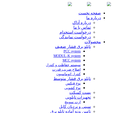
صفحه نخست
درباره ما
درباره آداک
تماس با ما
درخواست استخدام
درخواست نمایندگی
محصولات
تابلو برق فشار ضعیف
PCC system
MODUL-K system
MCC system
سیستم حفاظت و کنترل
اصلاح ضریب قدرت
کنترل اتوماسیون
تابلو برق فشار متوسط
نوع فیکس
نوع کشویی
پست کمپکت
تجهیزات تابلویی
ارت سوییچ
سینی و نردبان کابل
تامین بدنه آماده تابلو برق