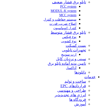
تابلو برق فشار ضعیف
PCC system
MODUL-K system
MCC system
سیستم حفاظت و کنترل
اصلاح ضریب قدرت
کنترل اتوماسیون
تابلو برق فشار متوسط
نوع فیکس
نوع کشویی
پست کمپکت
تجهیزات تابلویی
ارت سوییچ
سینی و نردبان کابل
تامین بدنه آماده تابلو برق
آداکسل
دانلودها
خدمات
ساخت و تولید
قراردادهای EPC
طراحی و مهندسی
انرژی های تجدیدپذیر
فرودگاه ها
آموزش