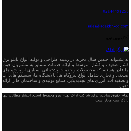
02144491255
sales@adakbn-co.com
آداک بهین نیرو
به پشتوانه چندین سال تجربه در زمینه طراحی و تولید انواع تابلو برق
فشار ضعیف و فشار متوسط و ارائه خدمات متمایز به مشتریان خود،
ما قادر هستیم که محصولات و خدمات پشتیبانی بسیاری از پروژه های
صنعتی و تجاری شامل انواع نیروگاه ها، پالایشگاه ها، سیستم های آب
و تصفیه آب، انرژی های تجدیدپذیر، صنایع تولیدی و ساختمان ها را ارائه
دهیم.
تمام حقوق سایت، برای شرکت
آداک
بهین نیرو محفوظ است. انتشار مطالب تنها
با ذکر منبع مجاز است.