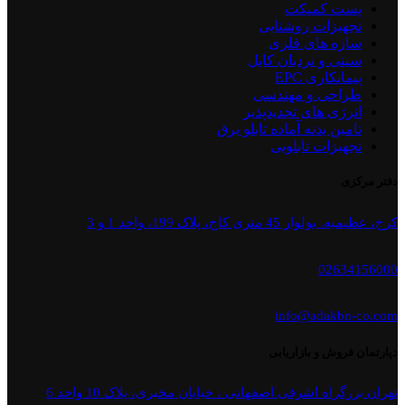
پست کمپکت
تجهیزات روشنایی
سازه های فلزی
سینی و نردبان کابل
پیمانکاری EPC
طراحی و مهندسی
انرژی های تجدیدپذیر
تامین بدنه آماده تابلو برق
تجهیزات تابلویی
دفتر مرکزی
کرج، عظیمیه. بولوار 45 متری کاج، پلاک 199، واحد 1 و 3
02634156000
info@adakbn-co.com
دپارتمان فروش و بازاریابی
تهران بزرگراه اشرفی اصفهانی ، خیابان مخبری، پلاک 10 واحد 6