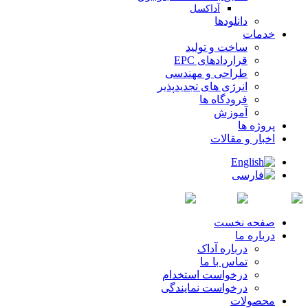
آداکسل
دانلودها
خدمات
ساخت و تولید
قراردادهای EPC
طراحی و مهندسی
انرژی های تجدیدپذیر
فرودگاه ها
آموزش
پروژه ها
اخبار و مقالات
صفحه نخست
درباره ما
درباره آداک
تماس با ما
درخواست استخدام
درخواست نمایندگی
محصولات