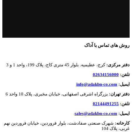
روش های تماس با آداک
دفتر مرکزی:
کرج، عظیمیه. بلوار 45 متری کاج، پلاک 199، واحد 1 و 3
تلفن:
02634156000
ایمیل:
info@adakbn-co.com
دفتر تهران:
بزرگراه اشرفی اصفهانی، خیابان مخبری، پلاک 10 واحد 6
تلفن:
02144491255
ایمیل:
sales@adakbn-co.com
کارخانه:
شهرک صنعتی صفادشت، بلوار فروردین، خیابان فروردین نهم
غربی، پلاک 104