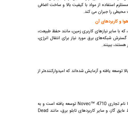
ستلزم استفاده از مواد با کیفیت بالا و ساخت اضافی
 محیطی را جبران می کند.
هوا
و کاربردهای آن
 که با سایر نیازهای کاربری زمین، مانند حفظ طبیعت،
سترش شبکه‌های برق مورد نیاز برای انتقال انرژی،
هستند، ببینند.
 جایگزین SF6 در تجهیزات ولتاژ بالا توسعه یافته و آزمایش شده‌اند که امیدوارکننده‌تر از
C4-FN یک مخلوط گاز مبتنی بر فلورونیتریل است که توسط 3M با نام تجاری Novec™ 4710 توسعه یافته است و به
طور خاص برای کاربردهای تجهیزات ولتاژ بالا، از جمله GIS، خطوط عایق گاز، و سایر کاربردهای تابلو برق، مانند Dead