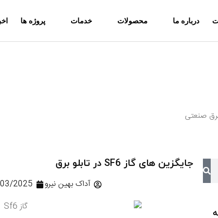
ت
درباره ما
محصولات
خدمات
پروژه ها
اخب
ام
دگی
 برق صنعتی
جایگزین های گاز SF6 در تابلو برق
آداک بهین نیرو
/03/2025
ه