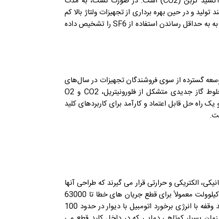
پتانسیل گرمایش جهانی (GWP) SF6 25200 برابر بیشتر از دی اکسید کربن (CO2) است. در صورت نشت، به مدت
د تولید و در حین بهره برداری از تجهیزات ولتاژ بالا کم
است، شرکت های آب و برق و ارگان های حاکم مدت هاست که نیاز به به حداقل رساندن استفاده از SF6 را تشخیص داده
توسعه گسترده از سوی فروشندگان تجهیزات در سال‌های
اخیر منجر به توسعه فناوری تغییردهنده بازی شده است که از مخلوط گاز جدیدی متشکل از فلورونیتریل، CO2 و O2
د. GWP مخلوط بیش از 100 برابر کمتر از SF6 است و یک راه حل قابل اعتماد و کارآمد برای کاربردهای کلید
نیکی، الکتریکی و حرارتی قرار می گیرند که طراحی آنها
را از نظر فنی چالش برانگیز می کند. به عنوان مثال، یک بریکر 420 کیلوولت معمولاً برای قطع جریان های خطا تا 63000
آمپر در کسری از ثانیه مورد نیاز است. انرژی آزاد شده در طول فرآیند وقفه با انرژی برخورد اتومبیل با دیوار در حدود 100
رای مدت زمان بسیار کوتاهی دمایی که در داخل کلید قطع می