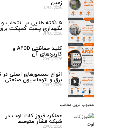
زمین
07/08/2026
۵ نکته طلایی در انتخاب و
نگهداری پست کمپکت برق
01/08/2026
کلید حفاظتی AFDD و
کاربردهای آن
29/07/2026
انواع سنسورهای اصلی در تا
برق و اتوماسیون صنعتی
26/07/2026
محبوب ترین مطالب
عملکرد فیوز کات اوت در
شبکه فشار متوسط
28/06/2026