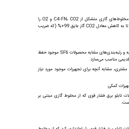
در حالت خالص، C4-FN دو برابر قدرت دی الکتریک SF6 است. مخلوط‌های گازی متشکل از C4-FN، CO2 و O2 را
می‌توان برای حداقل دمای عملیاتی 30 درجه سانتی‌گراد انتخاب کرد تا به کاهش معادل CO2 گاز عایق 99+% (که ضریب
1-ردپای کربن گاز عایق اساسا حذف می‌شود، در حالی که ردپای مشابه و رتبه‌بندی‌های مشابه محصولات SF6 موجود حفظ
مشتری، مشابه آنچه برای تجهیزات موجود مورد نیاز
تابلو برق فشار قوی که از مخلوط گازی مبتنی بر
است.
صولات تابلو برق فشار قوی را راه‌اندازی کرد که از مخلوط