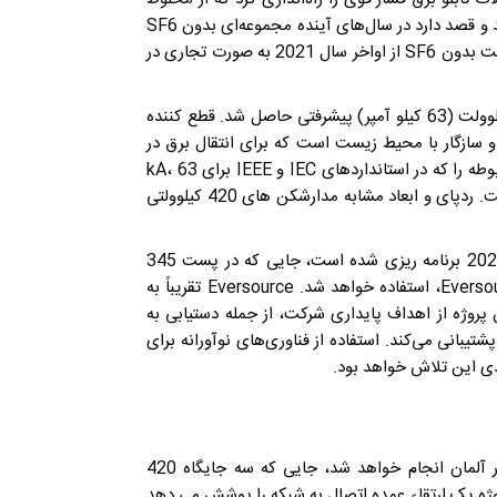
گازی مبتنی بر فلورونیتریل با کارآمدی زیست محیطی استفاده می‌کند و قصد دارد در سال‌های آینده مجموعه‌ای بدون SF6
را در کل محدوده تابلو برق فشار قوی ارائه کند. یک GIS 145 کیلوولت بدون SF6 از اواخر سال 2021 به صورت تجاری در
در آگوست سال جاری، با معرفی مدارشکن بدون مدار SF6 420 کیلوولت (63 کیلو آمپر) پیشرفتی حاصل شد. قطع کننده
 و سازگار با محیط زیست است که برای انتقال برق در
مسافت های طولانی مورد نیاز است. مدار شکن تمام تست های مربوطه را که در استانداردهای IEC و IEEE برای 63 kA،
5000 A، 50 و 60 Hz شرح داده شده است، پشت سر گذاشته است. ردپای و ابعاد مشابه مدارشکن های 420 کیلوولتی
اولین نصب بریکر 420 کیلو ولت در یک DTB برای اواسط سال 2023 برنامه ریزی شده است، جایی که در پست 345
کیلوولت متعلق به ارائه دهنده انرژی مستقر در ایالات متحده، Eversource، استفاده خواهد شد. Eversource تقریباً به
پروژه از اهداف پایداری شرکت، از جمله دستیابی به
داف برای دستیابی به بی‌طرفی کربن در عملیات آن تا سال 2030 پشتیبانی می‌کند. استفاده از فناوری‌های نوآورانه برای
اولین کاربرد قطع کننده مدار 420 کیلوولت بدون SF6 در GIS در آلمان انجام خواهد شد، جایی که سه جایگاه 420
 نصب خواهد شد. این پروژه یک ارتقاء عمده اتصال به شبکه را پوشش می دهد