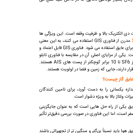
رت دی الکتریک بالا و ظرفیت وقفه است. این ویژگی ها
مدرن از فناوری GIS استفاده می کنند، به این معنی
که یک محیط گازی هم برای سوئیچینگ (از جمله قطع جریان) و هم برای عایق استفاده می شود. فناوری GIS قابل اعتماد و
اژ از 72.5 کیلوولت تا 1200 کیلو ولت است. یکی از مزایای اصلی آن در مقایسه با فناوری تابلو
عایق هوا (AIS) ردپای کوچکتر است. پست های GIS با استفاده از SF6 تا 10 برابر کوچکتر از پست های AIS هستند.
ار دارند، جایی که زمین و فضا در اولویت هستند.
عایق گاز
چیست؟
اس پذیری و اندازه یکسانی را به دست آورد، برای تامین کنندگان
 ولتاژ بالا به ویژه دشوار است.
یق یکی از راه حل هایی است که به عنوان جایگزینی
 SF6 در حال بررسی است. اگرچه هوای مصنوعی دارای GWP صفر است، اما این فناوری در صورت بررسی دقیق‌تر تأثیر
ا باید نسبتاً بزرگتر و سنگین تر از تجهیزاتی باشند