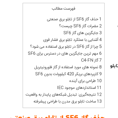
فهرست مطالب
1 حذف گاز SF6 از تابلو برق صنعتی
2 مضرات گاز SF6 چیست؟
3 جایگزین های گاز SF6
4 آشنایی با عملکرد تابلو برق فشار قوی
5 چرا از گاز SF6 در تابلو برق استفاده می شود؟
6 مهم ترین جایگزین های در دسترس برای SF6
7 گاز C4-FN
بلو
8 نمونه های مورد استفاده از گاز فلورونیتریل
9 کاربردهای بریکر 420 کیلوولت بدون SF6
10 طراحی برای آینده
11 استانداردهای موجود IEC
12 نتیجه‌گیری: تبدیل شبکه‌های پایدار به واقعیت
13 ساخت تابلو برق مدرن با طراحی پیشرفته