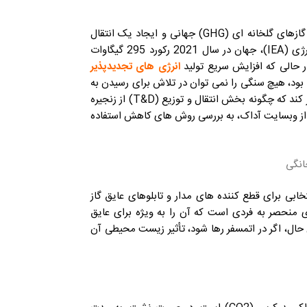
کربن زدایی از فرآیندهای تولید برق اهرم اصلی برای کاهش انتشار گازهای گلخانه ای (GHG) جهانی و ایجاد یک انتقال
موفق انرژی بوده و خواهد ماند. طبق گزارش آژانس بین المللی انرژی (IEA)، جهان در سال 2021 رکورد 295 گیگاوات
ر حالی که افزایش سریع تولید
انرژی های تجدیدپذیر
بود، هیچ سنگی را نمی توان در تلاش برای رسیدن به
صفر خالص رها کرد. برای این منظور، صنعت انرژی باید بر این تمرکز کند که چگونه بخش انتقال و توزیع (T&D) از زنجیره
 از وبسایت آداک، به بررسی روش های کاهش استفاده
آن در دهه 1950، هگزا فلوراید گوگرد (SF6) گاز انتخابی برای قطع کننده های مدار و تابلوهای عایق گاز
 بوده است. SF6 دارای ویژگی های منحصر به فردی است که آن را به ویژه برای عایق
ال، اگر در اتمسفر رها شود، تأثیر زیست محیطی آن