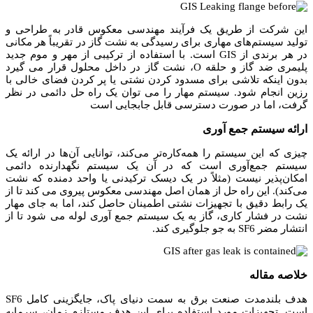
این شرکت از طریق یک فرآیند مهندسی معکوس قادر به طراحی و
تولید سیستم‌های مهاری برای رسیدگی به نشت گاز در تقریباً هر مکانی
در هر برندی از GIS است.
با استفاده از ترکیبی از مهر و موم جدید
پلیمری ضد گاز و حلقه O، نشت گاز در داخل محلول قرار می گیرد
بدون اینکه تلاشی برای مسدود کردن نشتی یا پر کردن فضای خالی با
رزین انجام شود.
سیستم مهار را می توان یک راه حل دائمی در نظر
گرفت، اما در صورت دسترسی قابل جابجایی است
ارائه سیستم جمع آوری
چیزی که این سیستم را همه‌کاره‌تر می‌کند، توانایی آن‌ها در ارائه یک
سیستم جمع‌آوری است که در آن یک سیستم نگهدارنده دائمی
امکان‌پذیر نیست (مثلاً در یک دیسک ترکیدنی یا واحد دمنده که نشت
می‌کند).
این راه حل از همان اصل مهندسی معکوس پیروی می کند تا از
یک رابط دقیق با تجهیزات نشتی اطمینان حاصل کند، اما به جای مهار
نشت در فشار کاری، گاز به یک سیستم جمع آوری لوله می شود تا از
انتشار مضر SF6 به جو جلوگیری کند.
خلاصه مقاله
هدف بلندمدت صنعت برق به سمت دنیای پاک، جایگزینی کامل SF6
است. تجهیزات مورد استفاده برای این هدف مستلزم زمان، سرمایه