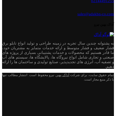
02144491255
sales@adakbn-co.com
آداک بهین نیرو
به پشتوانه چندین سال تجربه در زمینه طراحی و تولید انواع تابلو برق
فشار ضعیف و فشار متوسط و ارائه خدمات متمایز به مشتریان خود،
ما قادر هستیم که محصولات و خدمات پشتیبانی بسیاری از پروژه های
صنعتی و تجاری شامل انواع نیروگاه ها، پالایشگاه ها، سیستم های آب
و تصفیه آب، انرژی های تجدیدپذیر، صنایع تولیدی و ساختمان ها را ارائه
دهیم.
تمام حقوق سایت، برای شرکت
آداک
بهین نیرو محفوظ است. انتشار مطالب تنها
با ذکر منبع مجاز است.