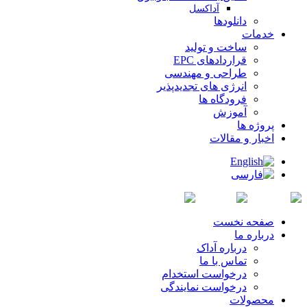
آداکسل
دانلودها
خدمات
ساخت و تولید
قراردادهای EPC
طراحی و مهندسی
انرژی های تجدیدپذیر
فرودگاه ها
آموزش
پروژه ها
اخبار و مقالات
صفحه نخست
درباره ما
درباره آداک
تماس با ما
درخواست استخدام
درخواست نمایندگی
محصولات