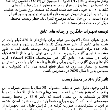
ولتاژ متوسط و بالا (HV) حدود 10 میلیون تن CO2-eq تخمین زده شد
که عمدتاً در اروپا و ژاپن قرار دارد. به منظور کاهش تولید گازهای
گلخانه ای،
به خوبی شناخته شده است که صنعت برق تغییرات عظیمی
را از تولید انرژی هیدروکربنی به منابع انرژی تجدیدپذیر و سبز انجام
داده است، با این حال شاید موضوع کنترل یک خطر زیست محیطی
دیگر در صنعت کمتر مستند شده باشد.
توسعه تجهیزات جایگزین و رسانه های عایق
عایق هوای خشک اکنون می تواند برای ولتاژهای تا 420 کیلو ولت در
شینه های عایق گاز غیر سوئیچینگ (GIB) استفاده شود و قطع کننده
های خلاء برای استفاده تا 145 کیلو ولت توسعه یافته اند. به طور
مشابه، فناوری گاز جایگزین مانند g3 را می توان برای ولتاژ تا 420 کیلو
ولت در شینه های عایق گاز غیر سوئیچینگ (GIB) استفاده کرد.
کلیدهای برق گازی جایگزین برای ولتاژهای تا 145 کیلو ولت در دسترس
هستند و انتظار می رود که مدار قطع کننده مدار 245 کیلوولت g 3
مقیاس پذیر تا سال 2025 در دسترس باشد.
تاثیر گاز SF6 بر محیط زیست
با این وجود، طول عمر عملیاتی معمولی 25 سال یا بیشتر همراه با این
واقعیت که هنوز هم تقریباً تمام سیستم‌های GIS ولتاژ بالا تولید شده با
SF6 پر شده‌اند به این معنی است که تأثیر SF 6 بر محیط زیست
موضوعی است که اکنون و برای دهه‌ها باید مدیریت شود. آمدن.
علاوه
بر این، با پیشرفت‌های صورت گرفته در افزایش طول عمر تجهیزات از
طریق تعمیر و نگهداری پیش‌بینی‌شده، هزینه‌های زیست محیطی