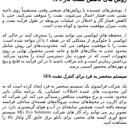
1. پوشش‌های چسبنده یا روکش‌های صنعتی وقتی مستقیماً روی ناحیه
نشتی تحت فشار اعمال می‌شوند، نشت را متوقف نمی‌کنند. حتی با
کاهش فشار گاز و اختلال در عملیات مربوطه در طول فرآیند نصب و
پخت، میزان موفقیت محدود و کوتاه مدت است.
2. محفظه های اپوکسی می توانند نشتی را منحرف کنند در حالی که
اپوکسی با جلوگیری از مشکلی که در نقطه 1 با آن مواجه شده است،
نشت را با موفقیت متوقف می کند. محدودیت‌های این روش شامل
محدود شدن به مکان‌های فلنج و جامد شدن محصول نهایی بر روی
تجهیزات است که در صورت نیاز دسترسی آینده را محدود می‌کند.
برداشتن زمان‌بر است و باید مراقب باشید تا در این فرآیند به فلنج و پیچ
و مهره‌های محصور آسیبی نرسد.
سیستم منحصر به فرد برای کنترل نشت SF6
یک شرکت فرانسوی یک سیستم منحصر به فرد ایجاد کرده است که به
این محدودیت های عمده اختلالات عملیاتی، یک برنامه مکان یابی
محدود نشت، و نرخ موفقیت متناقض رسیدگی می کند.
این شرکت که
برای کاربرد در محیط‌های سخت نیروگاه‌های هسته‌ای ساحلی فرانسه
توسعه یافته است، همچنین سابقه‌ای در آب و هوای گرمسیری دارد.
در
تصویر زیر می توانید راه کار های شرکت MG Eco Solutions سیستم
جمع آوری کیسه های مخفی برای تابلو برق عایق گاز ولتاژ بالا را
مشاهده کنید.