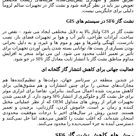
تعویض نیز باید در نظر گرفته شود و نشت گاز در تجهیزات سالم لزوماً
دلیلی برای جایگزینی نیست.
نشت گاز SF6 در سیستم های GIS
نشت گاز در GIS ولتاژ بالا به دلایل مختلفی ایجاد می شود – نقص در
ساخت، ایرادات طراحی، تأثیر آب و هوا بر تجهیزات فضای باز، نصب
نادرست، کهنگی واشرها و مهر و موم ها و غیره، و به دلیل بحرانی
بودن بسیاری از پست ها، توانایی بسته شدن پایین آوردن تجهیزات برای
تأثیر بر تعمیر اغلب محدود می شود.
این می تواند منجر به افزایش
مداوم مناطق نشت گاز با انتشار ثابت معادل گاز SF6 در جو شود.
فعالیت جهانی برای کاهش انتشار گاز گلخانه ای
در چندین منطقه در سرتاسر جهان، دولت‌ها و تنظیم‌کننده‌ها هم
مجازات‌های سختی را برای چنین انتشارات و هم مشوق‌هایی برای
کاهش مدیریت شده اعمال می‌کنند.
بنابراین، تقاضا برای ابزاری موثر
برای حل نشت گاز و جلوگیری از انتشار SF6 وجود دارد.
از قدیمی شدن
تجهیزات فراتر از روش های متداول OEM که از نظر عملیاتی مختل
کننده و زمان بر است، خاموش کردن، گاززدایی، برچیدن و تعمیر
هستند.
چندین روش در سال‌های اخیر با درجات موفقیت محدودی
امتحان شده‌اند، که اغلب نشت را کاهش می‌دهند اما حل نمی‌کنند و
دسترسی آینده به جزء آسیب‌دیده را محدود می‌کنند.
روش های کاهش نشت گاز SF6