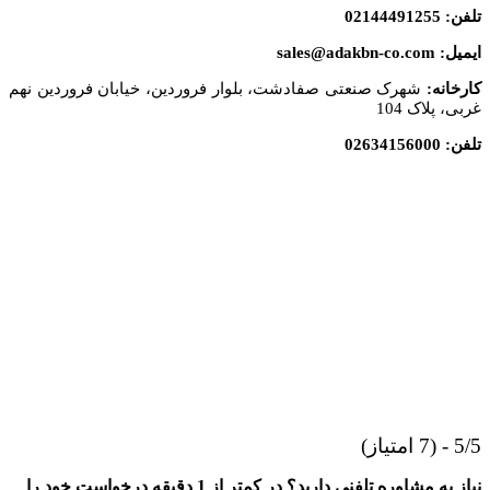
تلفن: 02144491255
ایمیل: sales@adakbn-co.com
کارخانه:
شهرک صنعتی صفادشت، بلوار فروردین، خیابان فروردین نهم
غربی، پلاک 104
تلفن: 02634156000
5/5 - (7 امتیاز)
نیاز به مشاوره تلفنی دارید؟ در کمتر از 1 دقیقه درخواست خود را