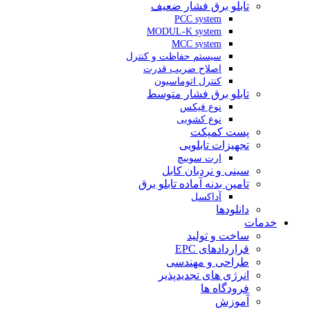
تابلو برق فشار ضعیف
PCC system
MODUL-K system
MCC system
سیستم حفاظت و کنترل
اصلاح ضریب قدرت
کنترل اتوماسیون
تابلو برق فشار متوسط
نوع فیکس
نوع کشویی
پست کمپکت
تجهیزات تابلویی
ارت سوییچ
سینی و نردبان کابل
تامین بدنه آماده تابلو برق
آداکسل
دانلودها
خدمات
ساخت و تولید
قراردادهای EPC
طراحی و مهندسی
انرژی های تجدیدپذیر
فرودگاه ها
آموزش