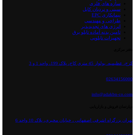
سازه های فلزی
سینی و نردبان کابل
پیمانکاری EPC
طراحی و مهندسی
انرژی های تجدیدپذیر
تامین بدنه آماده تابلو برق
تجهیزات تابلویی
دفتر مرکزی
کرج، عظیمیه. بولوار 45 متری کاج، پلاک 199، واحد 1 و 3
02634156000
info@adakbn-co.com
دپارتمان فروش و بازاریابی
تهران بزرگراه اشرفی اصفهانی ، خیابان مخبری، پلاک 10 واحد 6