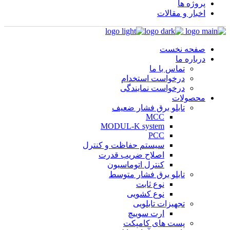
پروژه ها
اخبار و مقالات
صفحه نخست
درباره ما
تماس با ما
درخواست استخدام
درخواست نمایندگی
محصولات
تابلو برق فشار ضعیف
MCC
MODUL-K system
PCC
سیستم حفاظت و کنترل
اصلاح ضریب قدرت
کنترل اتوماسیون
تابلو برق فشار متوسط
نوع ثابت
نوع کشویی
تجهیزات تابلویی
ارت سوییچ
پست های کامپکت