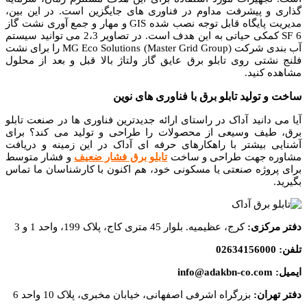
گذاری و پیشرفت مداوم در فناوری های جایگزین است.
در این بین،
مدیریت پایگاه قابل توجه نصب شده GIS و مهار و جمع آوری نشت گاز
SF 6 کمکی حیاتی به این هدف است.
در تصاویر 2،3 می توانید سیستم
آب بندی شرکت MG Eco Solutions (Master Grid Group) را برای نشت
فلنج نشتی روی تابلو برق عایق گاز ولتاژ بالا قبل و بعد از محلول
مشاهده کنید.
ساخت و تولید تابلو برق با فناوری های نوین
آیا می دانید آداک در راستای ارائه جدیدترین فناوری ها در صنعت تابلو
برق، طیف وسیعی از محصولات را طراحی و تولید می کند؟ برای
آشنایی بیشتر با راهکارهای حرفه ای آداک در این زمینه و دریافت
مشاوره جهت طراحی و ساخت
تابلو برق فشار ضعیف
و فشار متوسط
برای پروژه صنعتی یا مسکونی خود، هم اکنون با کارشناسان ما تماس
بگیرید.
دفتر مرکزی:
کرج، عظیمیه. بلوار 45 متری کاج، پلاک 199، واحد 1 و 3
تلفن: 02634156000
ایمیل: info@adakbn-co.com
دفتر تهران:
بزرگراه اشرفی اصفهانی، خیابان مخبری، پلاک 10 واحد 6