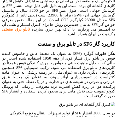
الکتریکی یک منطقه، نگرانی اصلی در دستیابی به اهداف کاهش انتشار
گازهای گلخانه ای بوده است. این به دلیل تأثیر قابل توجه انتشار SF6 بر
گرمایش جهانی است. طول عمر SF6 در جو 3200 سال و پتانسیل
گرمایش جهانی آن (GWP) برابر با 23900 است (یعنی تاثیر 1 کیلوگرم
SF6 معادل 23900 کیلوگرم CO2 است). در این مقاله ضمن معرفی
خواص گاز SF6 به بیان جدیدترین روش ها برای کنترل انتشار و نشتی آن
به اتمسفر می پردازیم. با آداک بهین نیرو، سازنده
تابلو برق صنعتی
باکیفیت در ایران همراه باشید.
کاربرد گاز SF6 در تابلو برق و صنعت
هگزا فلوراید گوگرد (SF6) به عنوان یک محیط عایق و خاموش کننده
قوس در تابلو برق فشار قوی از دهه 1950 استفاده شده است.
در
حالی که به دلیل ماهیت خنثی و خواص خاموش کنندگی قوس عمدتاً در
کاربردهای تابلو برق استفاده می شود،
ترکیب شیمیایی SF6 همچنین
کاربردهای دیگری دارد، به عنوان مثال، در زمینه پزشکی به عنوان ماده
کنتراست در تصویربرداری اولتراسوند، به عنوان یک محیط عایق
حرارتی و صوتی در شیشه های دو جداره، و در یک نقطه حتی به عنوان
پرکننده هوا در زیره کفش اسپرت برند معروف.
از زمانی که پروتکل
کیوتو تصویب شد، تلاش هایی برای محدود کردن استفاده و انتشار SF6
صورت گرفته است.
در سال 2000 انتشار SF6 از تولید تجهیزات انتقال و توزیع الکتریکی