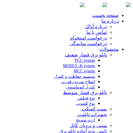
صفحه نخست
درباره ما
درباره آداک
تماس با ما
درخواست استخدام
درخواست نمایندگی
محصولات
تابلو برق فشار ضعیف
PCC system
MODUL-K system
MCC system
سیستم حفاظت و کنترل
اصلاح ضریب قدرت
کنترل اتوماسیون
تابلو برق فشار متوسط
نوع فیکس
نوع کشویی
پست کمپکت
تجهیزات تابلویی
ارت سوییچ
سینی و نردبان کابل
تامین بدنه آماده تابلو برق