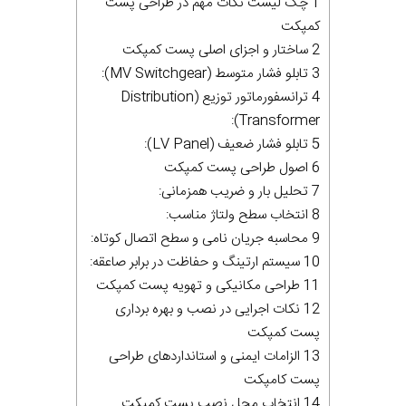
1 چک لیست نکات مهم در طراحی پست
کمپکت
2 ساختار و اجزای اصلی پست کمپکت
3 تابلو فشار متوسط (MV Switchgear):
4 ترانسفورماتور توزیع (Distribution
Transformer):
5 تابلو فشار ضعیف (LV Panel):
6 اصول طراحی پست کمپکت
7 تحلیل بار و ضریب همزمانی:
8 انتخاب سطح ولتاژ مناسب:
9 محاسبه جریان نامی و سطح اتصال کوتاه:
10 سیستم ارتینگ و حفاظت در برابر صاعقه:
11 طراحی مکانیکی و تهویه پست کمپکت
12 نکات اجرایی در نصب و بهره‌ برداری
پست کمپکت
13 الزامات ایمنی و استانداردهای طراحی
پست کامپکت
14 انتخاب محل نصب پست کمپکت