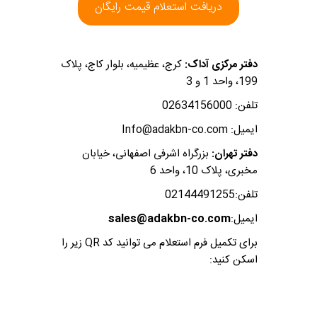
دریافت استعلام قیمت رایگان
دفتر مرکزی آداک:
کرج، عظیمیه، بلوار کاج، پلاک
199، واحد 1 و 3
تلفن: 02634156000
ایمیل: Info@adakbn-co.com
دفتر تهران:
بزرگراه اشرفی اصفهانی، خیابان
مخبری، پلاک 10، واحد 6
تلفن:02144491255
ایمیل:
sales@adakbn-co.com
برای تکمیل فرم استعلام می توانید کد QR زیر را
اسکن کنید: