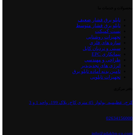
محصولات و خدمات ما
تابلو برق فشار ضعیف
تابلو برق فشار متوسط
پست کمپکت
تجهیزات روشنایی
سازه های فلزی
سینی و نردبان کابل
پیمانکاری EPC
طراحی و مهندسی
انرژی های تجدیدپذیر
تامین بدنه آماده تابلو برق
تجهیزات تابلویی
دفتر مرکزی
کرج، عظیمیه. بولوار 45 متری کاج، پلاک 199، واحد 1 و 3
02634156000
info@adakbn-co.com