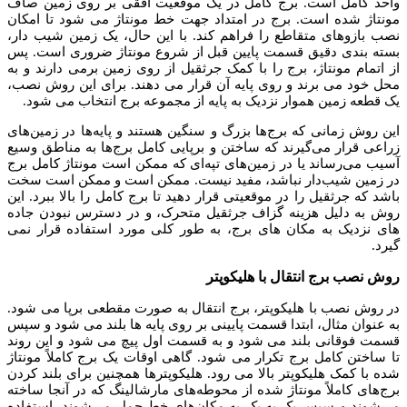
واحد کامل است. برج کامل در یک موقعیت افقی بر روی زمین صاف
مونتاژ شده است. برج در امتداد جهت خط مونتاژ می شود تا امکان
نصب بازوهای متقاطع را فراهم کند. با این حال، یک زمین شیب دار،
بسته بندی دقیق قسمت پایین قبل از شروع مونتاژ ضروری است.
پس
از اتمام مونتاژ، برج را با کمک جرثقیل از روی زمین برمی دارند و به
محل خود می برند و روی پایه آن قرار می دهند. برای این روش نصب،
یک قطعه زمین هموار نزدیک به پایه از مجموعه برج انتخاب می شود.
این روش زمانی که برج‌ها بزرگ و سنگین هستند و پایه‌ها در زمین‌های
زراعی قرار می‌گیرند که ساختن و برپایی کامل برج‌ها به مناطق وسیع
آسیب می‌رساند یا در زمین‌های تپه‌ای که ممکن است مونتاژ کامل برج
در زمین شیب‌دار نباشد، مفید نیست. ممکن است و ممکن است سخت
باشد که جرثقیل را در موقعیتی قرار دهید تا برج کامل را بالا ببرد.
این
روش به دلیل هزینه گزاف جرثقیل متحرک، و در دسترس نبودن جاده
های نزدیک به مکان های برج، به طور کلی مورد استفاده قرار نمی
گیرد.
روش نصب برج انتقال با هلیکوپتر
در روش نصب با هلیکوپتر، برج انتقال به صورت مقطعی برپا می شود.
به عنوان مثال، ابتدا قسمت پایینی بر روی پایه ها بلند می شود و سپس
قسمت فوقانی بلند می شود و به قسمت اول پیچ می شود و این روند
تا ساختن کامل برج تکرار می شود.
گاهی اوقات یک برج کاملاً مونتاژ
شده با کمک هلیکوپتر بالا می رود. هلیکوپترها همچنین برای بلند کردن
برج‌های کاملاً مونتاژ شده از محوطه‌های مارشالینگ که در آنجا ساخته
می‌شوند و سپس یک به یک به مکان‌های خط حمل می‌شوند، استفاده