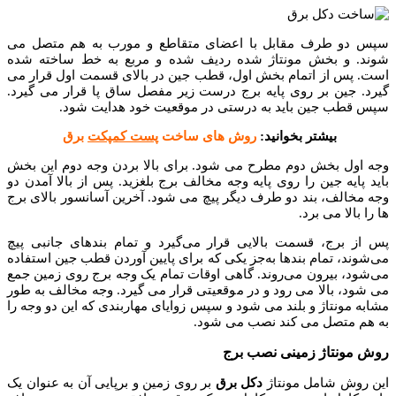
سپس دو طرف مقابل با اعضای متقاطع و مورب به هم متصل می
شوند. و بخش مونتاژ شده ردیف شده و مربع به خط ساخته شده
است. پس از اتمام بخش اول، قطب جین در بالای قسمت اول قرار می
گیرد. جین بر روی پایه برج درست زیر مفصل ساق پا قرار می گیرد.
سپس قطب جین باید به درستی در موقعیت خود هدایت شود.
بیشتر بخوانید:
روش های ساخت
پست کمپکت
برق
وجه اول بخش دوم مطرح می شود. برای بالا بردن وجه دوم این بخش
باید پایه جین را روی پایه وجه مخالف برج بلغزید. پس از بالا آمدن دو
وجه مخالف، بند دو طرف دیگر پیچ می شود. آخرین آسانسور بالای برج
ها را بالا می برد.
پس از برج، قسمت بالایی قرار می‌گیرد و تمام بند‌های جانبی پیچ
می‌شوند، تمام بند‌ها به‌جز یکی که برای پایین آوردن قطب جین استفاده
می‌شود، بیرون می‌روند. گاهی اوقات تمام یک وجه برج روی زمین جمع
می شود، بالا می رود و در موقعیتی قرار می گیرد. وجه مخالف به طور
مشابه مونتاژ و بلند می شود و سپس زوایای مهاربندی که این دو وجه را
به هم متصل می کند نصب می شود.
روش مونتاژ زمینی نصب برج
این روش شامل مونتاژ
دکل برق
بر روی زمین و برپایی آن به عنوان یک