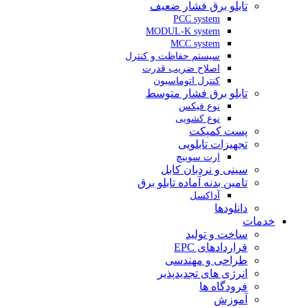
تابلو برق فشار ضعیف
PCC system
MODUL-K system
MCC system
سیستم حفاظت و کنترل
اصلاح ضریب قدرت
کنترل اتوماسیون
تابلو برق فشار متوسط
نوع فیکس
نوع کشویی
پست کمپکت
تجهیزات تابلویی
ارت سوییچ
سینی و نردبان کابل
تامین بدنه آماده تابلو برق
آداکسل
دانلودها
خدمات
ساخت و تولید
قراردادهای EPC
طراحی و مهندسی
انرژی های تجدیدپذیر
فرودگاه ها
آموزش