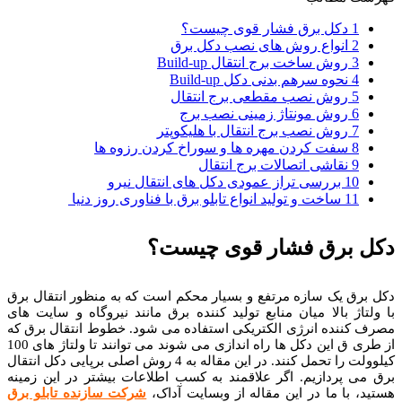
1 دکل برق فشار قوی چیست؟
2 انواع روش های نصب دکل برق
3 روش ساخت برج انتقال Build-up
4 نحوه سرهم بدنی دکل Build-up
5 روش نصب مقطعی برج انتقال
6 روش مونتاژ زمینی نصب برج
7 روش نصب برج انتقال با هلیکوپتر
8 سفت کردن مهره ها و سوراخ کردن رزوه ها
9 نقاشی اتصالات برج انتقال
10 بررسی تراز عمودی دکل های انتقال نیرو
11 ساخت و تولید انواع تابلو برق با فناوری روز دنیا
دکل برق فشار قوی چیست؟
دکل برق یک سازه مرتفع و بسیار محکم است که به منظور انتقال برق
با ولتاژ بالا میان منابع تولید کننده برق مانند نیروگاه و سایت های
مصرف کننده انرژی الکتریکی استفاده می شود. خطوط انتقال برق که
از طری ق این دکل ها راه اندازی می شوند می توانند تا ولتاژ های 100
کیلوولت را تحمل کنند. در این مقاله به 4 روش اصلی برپایی دکل انتقال
برق می پردازیم.
اگر علاقمند به کسب اطلاعات بیشتر در این زمینه
هستید، با ما در این مقاله از وبسایت آداک،
شرکت سازنده تابلو برق