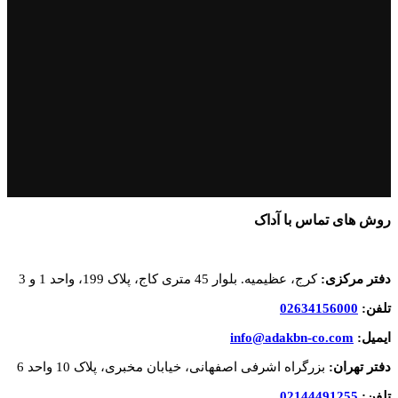
روش های تماس با آداک
دفتر مرکزی:
کرج، عظیمیه. بلوار 45 متری کاج، پلاک 199، واحد 1 و 3
تلفن:
02634156000
ایمیل:
info@adakbn-co.com
دفتر تهران:
بزرگراه اشرفی اصفهانی، خیابان مخبری، پلاک 10 واحد 6
تلفن:
02144491255