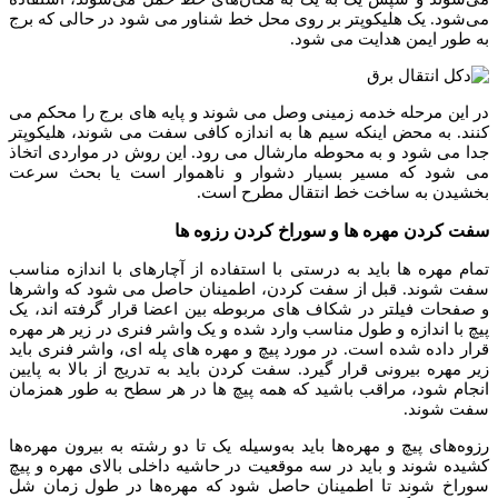
می‌شود. یک هلیکوپتر بر روی محل خط شناور می شود در حالی که برج
به طور ایمن هدایت می شود.
در این مرحله خدمه زمینی وصل می شوند و پایه های برج را محکم می
کنند. به محض اینکه سیم ها به اندازه کافی سفت می شوند، هلیکوپتر
جدا می شود و به محوطه مارشال می رود. این روش در مواردی اتخاذ
می شود که مسیر بسیار دشوار و ناهموار است یا بحث سرعت
بخشیدن به ساخت خط انتقال مطرح است.
سفت کردن مهره ها و سوراخ کردن رزوه ها
تمام مهره ها باید به درستی با استفاده از آچارهای با اندازه مناسب
سفت شوند. قبل از سفت کردن، اطمینان حاصل می شود که واشرها
و صفحات فیلتر در شکاف های مربوطه بین اعضا قرار گرفته اند، یک
پیچ با اندازه و طول مناسب وارد شده و یک واشر فنری در زیر هر مهره
قرار داده شده است.
در مورد پیچ و مهره های پله ای، واشر فنری باید
زیر مهره بیرونی قرار گیرد. سفت کردن باید به تدریج از بالا به پایین
انجام شود، مراقب باشید که همه پیچ ها در هر سطح به طور همزمان
سفت شوند.
رزوه‌های پیچ و مهره‌ها باید به‌وسیله یک تا دو رشته به بیرون مهره‌ها
کشیده شوند و باید در سه موقعیت در حاشیه داخلی بالای مهره و پیچ
سوراخ شوند تا اطمینان حاصل شود که مهره‌ها در طول زمان شل