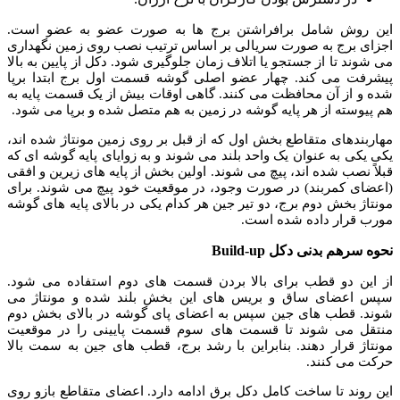
این روش شامل برافراشتن برج ها به صورت عضو به عضو است.
اجزای برج به صورت سریالی بر اساس ترتیب نصب روی زمین نگهداری
می شوند تا از جستجو یا اتلاف زمان جلوگیری شود. دکل از پایین به بالا
پیشرفت می کند.
چهار عضو اصلی گوشه قسمت اول برج ابتدا برپا
شده و از آن محافظت می کنند. گاهی اوقات بیش از یک قسمت پایه به
هم پیوسته از هر پایه گوشه در زمین به هم متصل شده و برپا می شود.
مهاربندهای متقاطع بخش اول که از قبل بر روی زمین مونتاژ شده اند،
یکی یکی به عنوان یک واحد بلند می شوند و به زوایای پایه گوشه ای که
قبلاً نصب شده اند، پیچ می شوند. اولین بخش از پایه های زیرین و افقی
(اعضای کمربند) در صورت وجود، در موقعیت خود پیچ می شوند. برای
مونتاژ بخش دوم برج، دو تیر جین هر کدام یکی در بالای پایه های گوشه
مورب قرار داده شده است.
نحوه سرهم بدنی دکل Build-up
از این دو قطب برای بالا بردن قسمت های دوم استفاده می شود.
سپس اعضای ساق و بریس های این بخش بلند شده و مونتاژ می
شوند. قطب های جین سپس به اعضای پای گوشه در بالای بخش دوم
منتقل می شوند تا قسمت های سوم قسمت پایینی را در موقعیت
مونتاژ قرار دهند. بنابراین با رشد برج، قطب های جین به سمت بالا
حرکت می کنند.
این روند تا ساخت کامل دکل برق ادامه دارد. اعضای متقاطع بازو روی