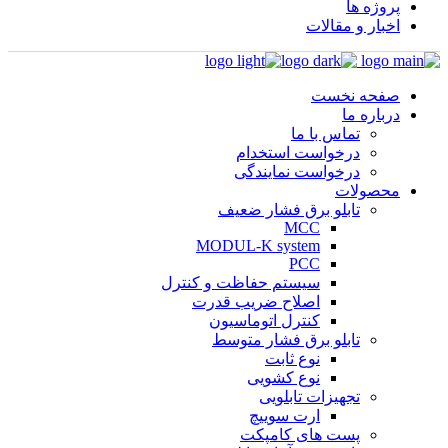
پروژه ها
اخبار و مقالات
صفحه نخست
درباره ما
تماس با ما
درخواست استخدام
درخواست نمایندگی
محصولات
تابلو برق فشار ضعیف
MCC
MODUL-K system
PCC
سیستم حفاظت و کنترل
اصلاح ضریب قدرت
کنترل اتوماسیون
تابلو برق فشار متوسط
نوع ثابت
نوع کشویی
تجهیزات تابلویی
ارت سوییچ
پست های کامپکت