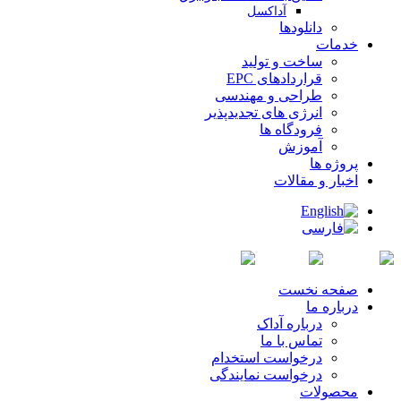
آداکسل
دانلودها
خدمات
ساخت و تولید
قراردادهای EPC
طراحی و مهندسی
انرژی های تجدیدپذیر
فرودگاه ها
آموزش
پروژه ها
اخبار و مقالات
صفحه نخست
درباره ما
درباره آداک
تماس با ما
درخواست استخدام
درخواست نمایندگی
محصولات