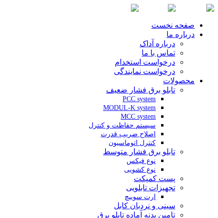
صفحه نخست
درباره ما
درباره آداک
تماس با ما
درخواست استخدام
درخواست نمایندگی
محصولات
تابلو برق فشار ضعیف
PCC system
MODUL-K system
MCC system
سیستم حفاظت و کنترل
اصلاح ضریب قدرت
کنترل اتوماسیون
تابلو برق فشار متوسط
نوع فیکس
نوع کشویی
پست کمپکت
تجهیزات تابلویی
ارت سوییچ
سینی و نردبان کابل
تامین بدنه آماده تابلو برق