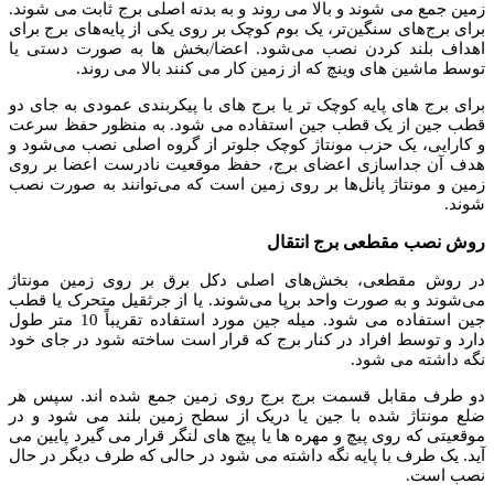
زمین جمع می شوند و بالا می روند و به بدنه اصلی برج ثابت می شوند.
برای برج‌های سنگین‌تر، یک بوم کوچک بر روی یکی از پایه‌های برج برای
اهداف بلند کردن نصب می‌شود. اعضا/بخش ها به صورت دستی یا
توسط ماشین های وینچ که از زمین کار می کنند بالا می روند.
برای برج های پایه کوچک تر یا برج های با پیکربندی عمودی به جای دو
قطب جین از یک قطب جین استفاده می شود. به منظور حفظ سرعت
و کارایی، یک حزب مونتاژ کوچک جلوتر از گروه اصلی نصب می‌شود و
هدف آن جداسازی اعضای برج، حفظ موقعیت نادرست اعضا بر روی
زمین و مونتاژ پانل‌ها بر روی زمین است که می‌توانند به صورت نصب
شوند.
روش نصب مقطعی برج انتقال
در روش مقطعی، بخش‌های اصلی دکل برق بر روی زمین مونتاژ
می‌شوند و به صورت واحد برپا می‌شوند. یا از جرثقیل متحرک یا قطب
جین استفاده می شود. میله جین مورد استفاده تقریباً 10 متر طول
دارد و توسط افراد در کنار برج که قرار است ساخته شود در جای خود
نگه داشته می شود.
دو طرف مقابل قسمت برج برج روی زمین جمع شده اند. سپس هر
ضلع مونتاژ شده با جین یا دریک از سطح زمین بلند می شود و در
موقعیتی که روی پیچ و مهره ها یا پیچ های لنگر قرار می گیرد پایین می
آید.
یک طرف با پایه نگه داشته می شود در حالی که طرف دیگر در حال
نصب است.