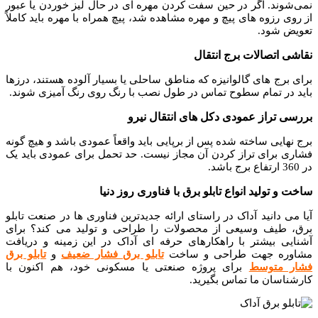
نمی‌شوند. اگر در حین سفت کردن مهره ای در حال لیز خوردن یا عبور
از روی رزوه های پیچ و مهره مشاهده شد، پیچ همراه با مهره باید کاملاً
تعویض شود.
نقاشی اتصالات برج انتقال
برای برج های گالوانیزه که مناطق ساحلی یا بسیار آلوده هستند، درزها
باید در تمام سطوح تماس در طول نصب با رنگ روی رنگ آمیزی شوند.
بررسی تراز عمودی دکل های انتقال نیرو
برج نهایی ساخته شده پس از برپایی باید واقعاً عمودی باشد و هیچ گونه
فشاری برای تراز کردن آن مجاز نیست. حد تحمل برای عمودی باید یک
در 360 ارتفاع برج باشد.
ساخت و تولید انواع تابلو برق با فناوری روز دنیا
آیا می دانید آداک در راستای ارائه جدیدترین فناوری ها در صنعت تابلو
برق، طیف وسیعی از محصولات را طراحی و تولید می کند؟ برای
آشنایی بیشتر با راهکارهای حرفه ای آداک در این زمینه و دریافت
مشاوره جهت طراحی و ساخت
تابلو برق فشار ضعیف
و
تابلو برق
فشار متوسط
برای پروژه صنعتی یا مسکونی خود، هم اکنون با
کارشناسان ما تماس بگیرید.