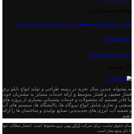
دپارتمان فروش و بازاریابی
تهران بزرگراه اشرفی اصفهانی ، خیابان مخبری، پلاک 10 واحد 6
02144491255
sales@adakbn-co.com
آداک بهین نیرو
به پشتوانه چندین سال تجربه در زمینه طراحی و تولید انواع تابلو برق
فشار ضعیف و فشار متوسط و ارائه خدمات متمایز به مشتریان خود،
ما قادر هستیم که محصولات و خدمات پشتیبانی بسیاری از پروژه های
صنعتی و تجاری شامل انواع نیروگاه ها، پالایشگاه ها، سیستم های آب
و تصفیه آب، انرژی های تجدیدپذیر، صنایع تولیدی و ساختمان ها را ارائه
دهیم.
تمام حقوق سایت، برای شرکت
آداک
بهین نیرو محفوظ است. انتشار مطالب تنها
با ذکر منبع مجاز است.