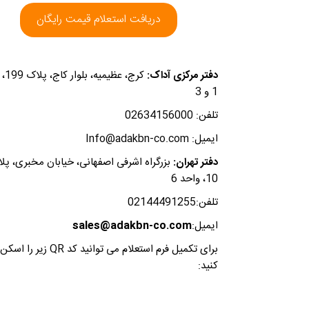
دریافت استعلام قیمت رایگان
دفتر مرکزی آداک:
کرج، عظی
1 و 3
تلفن: 02634156000
ایمیل: Info@adakbn-co.com
دفتر تهران:
بزرگراه اشرفی اصفهانی، خیابان مخبری، پل
10، واحد 6
تلفن:02144491255
ایمیل:
sales@adakbn-co.com
برای تکمیل فرم استعلام می توانید کد QR زیر را اسکن
کنید: