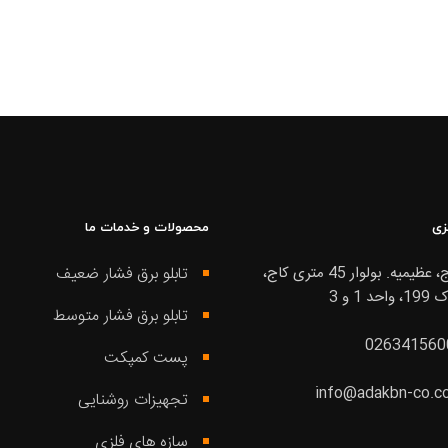
زی
محصولات و خدمات ما
کرج، عظیمیه. بولوار 45 متری کاج،
تابلو برق فشار ضعیف
واحد 1 و 3
تابلو برق فشار متوسط
026341560
پست کمپکت
info@adakbn-co.c
تجهیزات روشنایی
سازه های فلزی