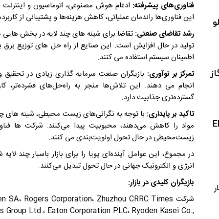
فناوری‌های پیشرفته:
ادغام هوش مصنوعی، اتوماسیون و اینترنت اش
این فناوری‌ها راندمان عملیاتی، کاهش هزینه‌ها و پشتیبانی از کاربرد
و
رشد تقاضای صنعتی:
تقاضا برای شینه های چند لایه در بخش هایی م
تولید در حال افزایش است. این صنایع از راه حل های توزیع برق با 
اطمینان سیستم استفاده می کنند.
از
تمرکز بر نوآوری:
بازیگران صنعت سرمایه گذاری زیادی در تحقیق و
انجام می دهند. این تلاش‌ها منجر به راه‌حل‌های فشرده‌تر، کارآ
گسترده‌تری جذابیت دارد.
تاکید بر پایداری:
با توجه به نگرانی‌های زیست‌ محیطی، شینه های چند 
 افزار ERP
مواد را کاهش می‌دهند، محبوبیت پیدا می‌کنند. شرکت‌ ها فناور
زیست‌محیطی در حال تحول اولویت‌بندی می‌ کنند.
در مجموع، این عوامل آینده‌ای پویا را برای بازار باسبار چند لایه
انرژی و الکترونیک جهانی در حال تحول تبدیل می‌کنند.
بازیگران کلیدی در بازار:
ر
شرکت n SA، Rogers Corporation، Zhuzhou CRRC Times
ics Group Ltd.، Eaton Corporation PLC، Ryoden Kasei Co.,