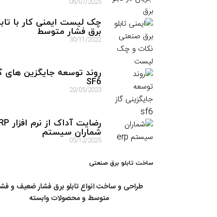
06/07/2025
چک لیست ایمنی کار با تابل
برق فشار متوسط
30/11/2022
روند توسعه جایگزین های گ
SF6
20/05/2023
رضایت آداک از نرم
شماران سیستم
05/12/2025
ساخت تابلو برق صنعتی
طراحی و ساخت انواع تابلو برق فشار ضعیف و فشا
متوسط و محصولات وابسته