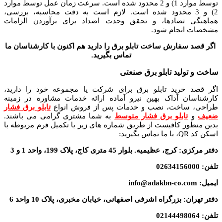
توسط موارد 1) و 2 محدود شده است. سرعت زمان عمل توسط موارد
2) و 3 محدود شده است. لازم است به دقت محاسبه، بررسی،
هماهنگی تضادها، و تحقق وحدت اضداد برای برآوردن الزامات
مشخصات انجام شود.
اگر قصد سفارش ساخت تابلو برق را دارید هم اکنون با کارشناسان ما
تماس بگیرید.
ساخت و تولید تابلو برق صنعتی
اگر قصد خرید تابلو برق برای شرکت یا مجموعه خود را دارید،
کارشناسان آداک بهین نیرو آماده ارائه خدمات مشاوره در زمینه
طراحی، ساخت، نصب و خدمات پس از فروش انواع
تابلو برق فشار
ضعیف
و
تابلو برق فشار متوسط
به شما مشتری گرامی می باشند.
بدین منظور کافیست از طریق شماره های زیر یا تکمیل فرم مربوطه با
اسکن کد QR، با ما تماس بگیرید:
دفتر مرکزی
:
کرج، عظیمیه. بلوار 45 متری کاج، پلاک 199، واحد 1 و 3
تلفن
:
02634156000
ایمیل
:
info@adakbn-co.com
دفتر تهران
:
بزرگراه اشرفی اصفهانی، خیابان مخبری، پلاک 10 واحد 6
تلفن
:
02144498064