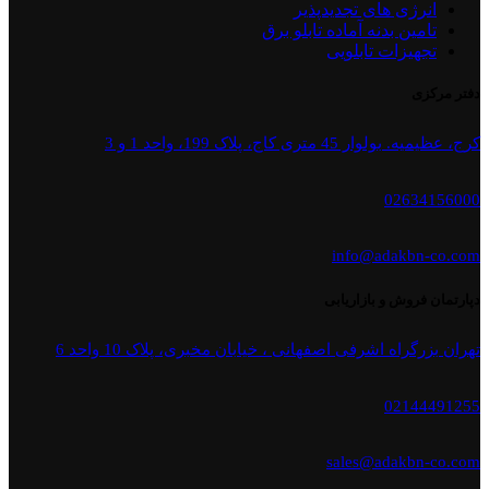
انرژی های تجدیدپذیر
تامین بدنه آماده تابلو برق
تجهیزات تابلویی
دفتر مرکزی
کرج، عظیمیه. بولوار 45 متری کاج، پلاک 199، واحد 1 و 3
02634156000
info@adakbn-co.com
دپارتمان فروش و بازاریابی
تهران بزرگراه اشرفی اصفهانی ، خیابان مخبری، پلاک 10 واحد 6
02144491255
sales@adakbn-co.com