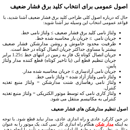
اصول عمومی برای انتخاب کلید برق فشار ضعیف
حال که درباره اصول کلی طراحی کلید برق فشار ضعیف آشنا شدید، با
قواعد عمومی انتخاب این وسیله نیز آشنا شوید:
ولتاژ نامی کلید برق فشار ضعیف ≥ ولتاژ نامی خط.
جریان نامی ≥ جریان بار محاسبه شده خط.
ظرفیت محدود خاموش و روشن مدارشکن فشار ضعیف
بیشتر یا مساوی حداکثر جریان اتصال کوتاه در خط است.
جریان اتصال کوتاه تک فاز به زمین در انتهای خط ≥1.25 برابر
جریان تنظیم قطع آنی (یا تاخیر کوتاه) قطع کننده مدار ولتاژ
پایین.
جریان نامی آزادسازی ≥ جریان محاسبه شده مدار.
ولتاژ نامی ولتاژ آزاد شده = ولتاژ نامی خط.
ولتاژ نامی رهاسازی شنت مدارشکن = ولتاژ منبع تغذیه
کنترل.
ولتاژ کاری نامی که توسط موتور الکتریکی = ولتاژ منبع تغذیه
کنترلی به مکانیسم منتقل می شود.
اصول تنظیم مدارشکن های فشار ضعیف
در حین کارکرد عادی و راه اندازی عادی، مدار نباید قطع شود. با توجه
به اینکه
مدار شکن
هنگام راه اندازی کار نمی کند، یک موتور را به عنوان
مثال در نظر بگیرید و طبق الزامات زیر محاسبه و تأیید را انجام دهید.