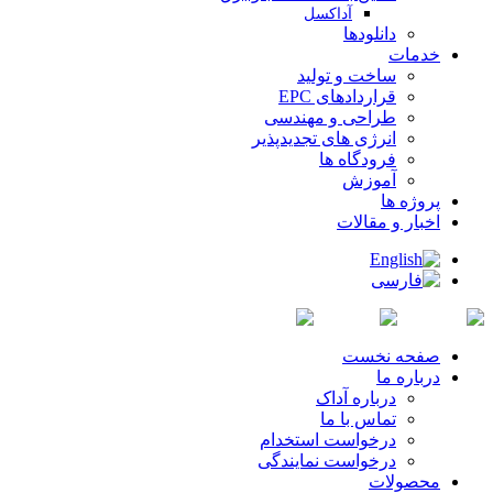
آداکسل
دانلودها
خدمات
ساخت و تولید
قراردادهای EPC
طراحی و مهندسی
انرژی های تجدیدپذیر
فرودگاه ها
آموزش
پروژه ها
اخبار و مقالات
صفحه نخست
درباره ما
درباره آداک
تماس با ما
درخواست استخدام
درخواست نمایندگی
محصولات