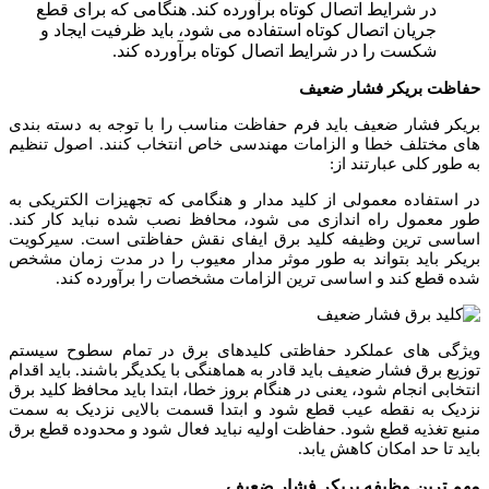
در شرایط اتصال کوتاه برآورده کند. هنگامی که برای قطع
جریان اتصال کوتاه استفاده می شود، باید ظرفیت ایجاد و
شکست را در شرایط اتصال کوتاه برآورده کند.
حفاظت بریکر فشار ضعیف
بریکر فشار ضعیف باید فرم حفاظت مناسب را با توجه به دسته بندی
های مختلف خطا و الزامات مهندسی خاص انتخاب کنند. اصول تنظیم
به طور کلی عبارتند از:
در استفاده معمولی از کلید مدار و هنگامی که تجهیزات الکتریکی به
طور معمول راه اندازی می شود، محافظ نصب شده نباید کار کند.
اساسی ترین وظیفه کلید برق ایفای نقش حفاظتی است. سیرکویت
بریکر باید بتواند به طور موثر مدار معیوب را در مدت زمان مشخص
شده قطع کند و اساسی ترین الزامات مشخصات را برآورده کند.
ویژگی های عملکرد حفاظتی کلیدهای برق در تمام سطوح سیستم
توزیع برق فشار ضعیف باید قادر به هماهنگی با یکدیگر باشند. باید اقدام
انتخابی انجام شود، یعنی در هنگام بروز خطا، ابتدا باید محافظ کلید برق
نزدیک به نقطه عیب قطع شود و ابتدا قسمت بالایی نزدیک به سمت
منبع تغذیه قطع شود. حفاظت اولیه نباید فعال شود و محدوده قطع برق
باید تا حد امکان کاهش یابد.
مهم ترین وظیفه بریکر فشار ضعیف