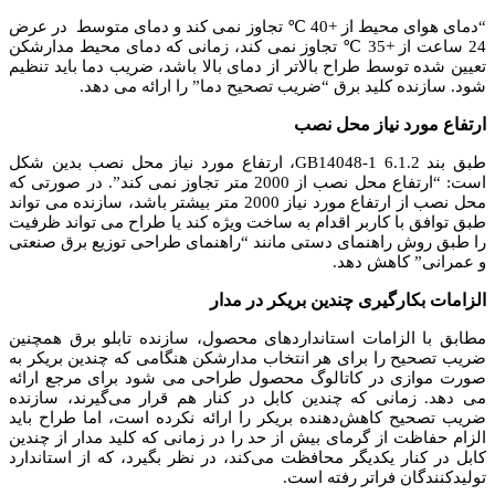
“دمای هوای محیط از +40 ℃ تجاوز نمی کند و دمای متوسط ​​ در عرض
24 ساعت از +35 ℃ تجاوز نمی کند، زمانی که دمای محیط مدارشکن
تعیین شده توسط طراح بالاتر از دمای بالا باشد، ضریب دما باید تنظیم
شود. سازنده کلید برق “ضریب تصحیح دما” را ارائه می دهد.
ارتفاع مورد نیاز محل نصب
طبق بند 6.1.2 GB14048-1، ارتفاع مورد نیاز محل نصب بدین شکل
است: “ارتفاع محل نصب از 2000 متر تجاوز نمی کند”. در صورتی که
محل نصب از ارتفاع مورد نیاز 2000 متر بیشتر باشد، سازنده می تواند
طبق توافق با کاربر اقدام به ساخت ویژه کند یا طراح می تواند ظرفیت
را طبق روش راهنمای دستی مانند “راهنمای طراحی توزیع برق صنعتی
و عمرانی” کاهش دهد.
الزامات بکارگیری چندین بریکر در مدار
مطابق با الزامات استانداردهای محصول، سازنده تابلو برق همچنین
ضریب تصحیح را برای هر انتخاب مدارشکن هنگامی که چندین بریکر به
صورت موازی در کاتالوگ محصول طراحی می شود برای مرجع ارائه
می دهد.
زمانی که چندین کابل در کنار هم قرار می‌گیرند، سازنده
ضریب تصحیح کاهش‌دهنده بریکر را ارائه نکرده است، اما طراح باید
الزام حفاظت از گرمای بیش از حد را در زمانی که کلید مدار از چندین
کابل در کنار یکدیگر محافظت می‌کند، در نظر بگیرد، که از استاندارد
تولیدکنندگان فراتر رفته است.