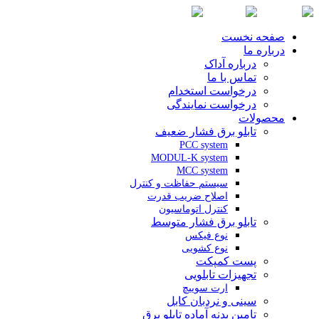
صفحه نخست
درباره ما
درباره آداک
تماس با ما
درخواست استخدام
درخواست نمایندگی
محصولات
تابلو برق فشار ضعیف
PCC system
MODUL-K system
MCC system
سیستم حفاظت و کنترل
اصلاح ضریب قدرت
کنترل اتوماسیون
تابلو برق فشار متوسط
نوع فیکس
نوع کشویی
پست کمپکت
تجهیزات تابلویی
ارت سوییچ
سینی و نردبان کابل
تامین بدنه آماده تابلو برق