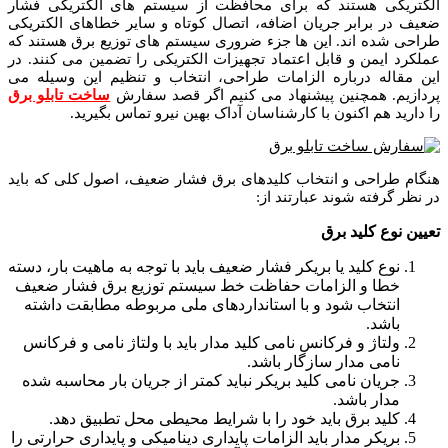
الکتریکی هستند که برای محافظت از سیستم های الکتریکی فشار
ضعیف در برابر جریان اضافه، اتصال کوتاه و سایر خطاهای الکتریکی
طراحی شده اند. این ها جزء ضروری سیستم های توزیع برق هستند که
عملکرد ایمن و قابل اعتماد تجهیزات الکتریکی را تضمین می کنند. در
این مقاله درباره الزامات طراحی، انتخاب و تنظیم این وسیله می
پردازیم. همچنین پیشنهاد می کنیم اگر قصد سفارش
ساخت تابلو برق
را دارید هم اکنون با کارشناسان آداک بهین نیرو تماس بگیرید.
هنگام طراحی و انتخاب کلیدهای برق فشار ضعیف، اصول کلی که باید
در نظر گرفته شوند عبارتند از:
تعیین نوع کلید برق
نوع کلید یا بریکر فشار ضعیف باید با توجه به ماهیت بار، دسته
خطا و الزامات حفاظت خط سیستم توزیع برق فشار ضعیف
انتخاب شود و با استانداردهای ملی مربوطه مطابقت داشته
باشد.
ولتاژ و فرکانس نامی کلید مدار باید با ولتاژ نامی و فرکانس
نامی مدار سازگار باشد.
جریان نامی کلید بریکر نباید کمتر از جریان بار محاسبه شده
مدار باشد.
کلید برق باید خود را با شرایط محیطی محل تطبیق دهد.
بریکر مدار باید الزامات پایداری دینامیکی و پایداری حرارتی را