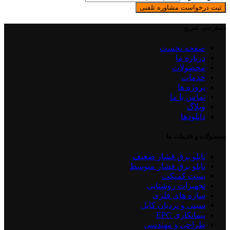
ثبت درخواست مشاوره تلفنی
دسترسی سریع
صفحه نخست
درباره ما
محصولات
خدمات
پروژه ها
تماس با ما
وبلاگ
دانلودها
محصولات و خدمات ما
تابلو برق فشار ضعیف
تابلو برق فشار متوسط
پست کمپکت
تجهیزات روشنایی
سازه های فلزی
سینی و نردبان کابل
پیمانکاری EPC
طراحی و مهندسی