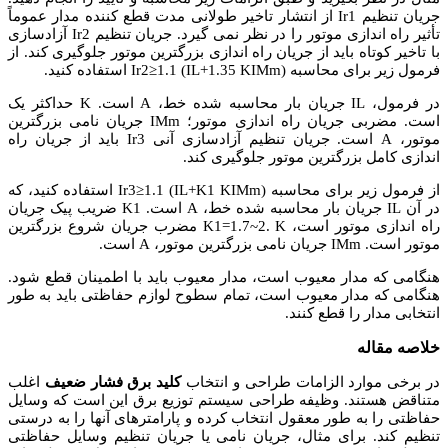
جریان تنظیم Ir1 از انتشار تاخیر طولانی مدت قطع کننده مدار عموماً
تأثیر راه اندازی موتور را در نظر نمی گیرد. جریان تنظیم Ir2 آزادسازی
با تاخیر کوتاه باید از جریان راه اندازی بزرگترین موتور جلوگیری کند. از
فرمول زیر برای محاسبه Ir2≥1.1 (IL+1.35 KIMm) استفاده کنید.
در فرمول، IL جریان بار محاسبه شده خط، A است. K حداکثر یک
است. مضربی جریان راه اندازی موتور؛ IMm جریان نامی بزرگترین
موتور، A است. جریان تنظیم آزادسازی آنی Ir3 باید از جریان راه
اندازی کامل بزرگترین موتور جلوگیری کند.
از فرمول زیر برای محاسبه Ir3≥1.1 (IL+K1 KIMm) استفاده کنید، که
در آن IL جریان بار محاسبه شده خط، A است. K1 ضریب پیک جریان
راه اندازی موتور است، K1=1.7~2. K مضرب جریان شروع بزرگترین
موتور است. IMm جریان نامی بزرگترین موتور، A است.
هنگامی که مدار معیوب است، مدار معیوب باید با اطمینان قطع شود.
هنگامی که مدار معیوب است، تمام سطوح لوازم حفاظتی باید به طور
انتخابی مدار را قطع کنند.
خلاصه مقاله
در برخی موارد الزامات طراحی و انتخاب
کلید برق فشار ضعیف
اغلب
متناقض هستند. وظیفه طراحی سیستم توزیع برق این است که وسایل
حفاظتی را به طور معقول انتخاب کرده و پارامترهای آنها را به درستی
تنظیم کند. برای مثال، جریان نامی یا جریان تنظیم وسایل حفاظتی