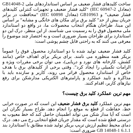
ساخت کلیدهای فشار ضعیف بر اساس استانداردهای ملی GB14048-2
(معادل IEC 60947-2) “کلید فشار ضعیف و تجهیزات کنترلی کلیدهای
فشار ضعیف” و GB10963 (معادل IEC 60898) “محافظت در برابر
جریان بیش از حد” کلید برق برای مکان های خانگی و مشابه” بر اساس
این مبنا، طراحان هنگام انتخاب محصولات ما، در واقع دو استاندارد
ملی محصول فوق را به رسمیت می شناسند. از این منظر، درک این دو
استاندارد برای طراحان بسیار ضروری است و به اختصار چند موضوع را
معرفی می کنند که به راحتی قابل چشم پوشی است:
کلید فشار ضعیف تولید شده با دو استاندارد محصول فوق را عموماً
بریکر همه منظوره می نامند. برای بریکر برای اهداف خاص (مانند
کشش، کارخانه های نورد و دریایی)، می توان برخی مقررات ویژه و
الزامات تکمیلی را ایجاد کرد”. وقتی برخی از کلیدهای برق با هدف
خاص از استاندارد محصول فراتر می روند، کاربر و سازنده باید با
مذاکره و تایید عملکرد و پارامترهای الکتریکی مدارشکن برای رفع
نیازهای کاربر، اقدام کنند.
مهم ترین عملکرد کلید برق چیست؟
مهم ترین عملکرد
کلید برق فشار ضعیف
این است که در صورت خرابی
خط، حفاظت از قطع به موقع را انجام دهد. طراح بسیار نگران این
است که آیا مدار شکن می تواند اطمینان حاصل کند که خط معیوب به
درستی قطع شده است که مقدار جریان قطع انتخابی رخ می دهد. درک
دمای محیط تنظیم ارزش تریپ بریکر تولید شده مطابق با استاندارد بند
6.1.1 GB 14048-1 ضروری است: