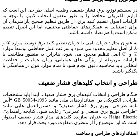
در سیستم توزیع برق فشار ضعیف، وظیفه اصلی طراحی این است که
لوازم الکتریکی محافظ را به طور معقول انتخاب کنیم، با توجه به
الزامات اصول تنظیم کلید برق، از طریق تنظیم صحیح پارامترهای آن
برای دستیابی به عملکردهای حفاظتی مختلف، اما این اصول تنظیم
ممکن است با هم تضاد داشته باشند.
به عنوان مثال: جریان نامی یا جریان تنظیم کلید برق توسط موارد ① و
② از اصل تنظیم محدود می شود و سرعت عمل حفاظتی توسط موارد
② و ③ اصل تنظیم محدود می شود، بنابراین به منظور مطابقت با
الزامات مربوطه از ویژگی های عملیاتی، زمان عملیات و حفاظت
انتخابی باید محاسبه دقیق انجام شود تا تمام موارد فوق در هماهنگی با
یکدگیر باشند.
طراحی و انتخاب کلیدهای فشار ضعیف
هنگام طراحی و انتخاب کلیدهای برق فشار ضعیف، ابتدا باید مشخصات
طراحی الکتریکی در استانداردهای ملی مانند GB 50054-1995 “آیین
نامه طراحی توزیع برق فشار ضعیف” و دستورالعمل هایی مانند
“طراحی توزیع برق صنعتی و عمرانی” رعایت شود. کتابچه راهنمای”.
Haige Electric به عنوان سازنده کلیدهای مدار فشار ضعیف امیدوار
است که این موضوع را از منظری متفاوت مورد بحث قرار دهد.
استانداردهای طراحی و ساخت