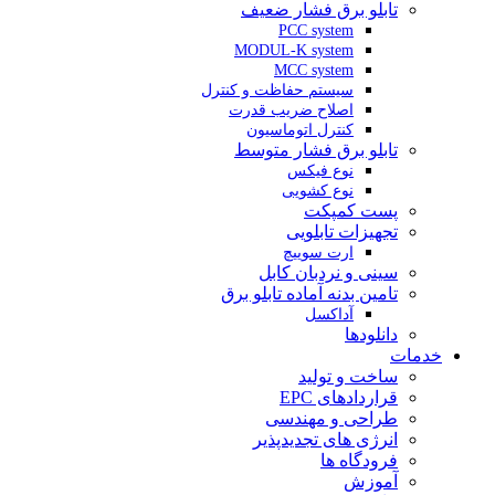
تابلو برق فشار ضعیف
PCC system
MODUL-K system
MCC system
سیستم حفاظت و کنترل
اصلاح ضریب قدرت
کنترل اتوماسیون
تابلو برق فشار متوسط
نوع فیکس
نوع کشویی
پست کمپکت
تجهیزات تابلویی
ارت سوییچ
سینی و نردبان کابل
تامین بدنه آماده تابلو برق
آداکسل
دانلودها
خدمات
ساخت و تولید
قراردادهای EPC
طراحی و مهندسی
انرژی های تجدیدپذیر
فرودگاه ها
آموزش