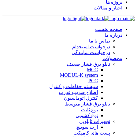
پروژه ها
اخبار و مقالات
صفحه نخست
درباره ما
تماس با ما
درخواست استخدام
درخواست نمایندگی
محصولات
تابلو برق فشار ضعیف
MCC
MODUL-K system
PCC
سیستم حفاظت و کنترل
اصلاح ضریب قدرت
کنترل اتوماسیون
تابلو برق فشار متوسط
نوع ثابت
نوع کشویی
تجهیزات تابلویی
ارت سوییچ
پست های کامپکت