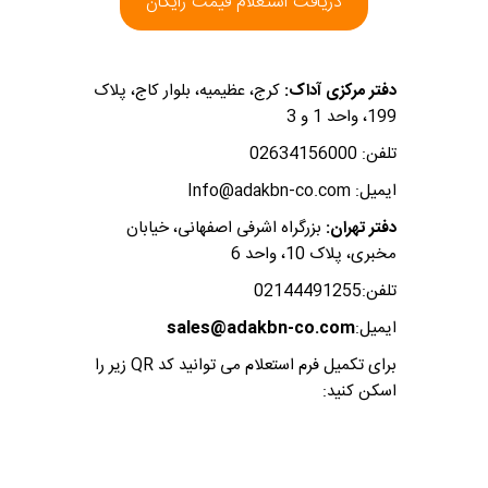
دریافت استعلام قیمت رایگان
دفتر مرکزی آداک:
کرج، عظیمیه، بلوار کاج، پلاک
199، واحد 1 و 3
تلفن: 02634156000
ایمیل: Info@adakbn-co.com
دفتر تهران:
بزرگراه اشرفی اصفهانی، خیابان
مخبری، پلاک 10، واحد 6
تلفن:02144491255
ایمیل:
sales@adakbn-co.com
برای تکمیل فرم استعلام می توانید کد QR زیر را
اسکن کنید: