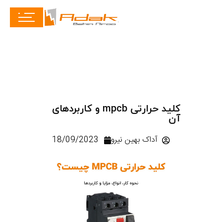
کلید حرارتی mpcb و کاربردهای
آن
آداک بهین نیرو
18/09/2023